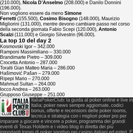
(210.000),
Nicola D’Anselmo
(208.000) e Danilo Donnini
(196.000).
Non vogliono essere da meno
Simone
Ferretti
(155.500),
Cosimo Bisogno
(148.000), Maurizio
Migliorini (131.000), mentre devono cambiare passo nel corso
della seconda giornata Fabio Scepi (120.000),
Antonio
Scalzi
(111.000) e Giorgio Silvestrin (96.000).
La top 10 del day 2
Kosmovski Igor – 342.000
Ramponi Massimiliano – 330.000
Brandimarte Pietro – 309.000
Crocetta Antonio – 287.000
Toralti Gian Matteo Maria – 286.000
Hašimović Pašan – 279.000
Ripepi Mario – 270.000
Mahmud Sultan – 264.000
Iocco Andrea – 263.000
Grupposo Giuseppe – 251.000
ItaliaPokerClub: la guida al poker online e live in
Italia; poker news sempre aggiornate, codici
bonus, offerte e recensioni delle poker rooms,
tecnica e strategia con i migliori poker pro per
imparare a giocare e vincere a poker, programma dei grandi
eventi di Texas Holdem e i video blog in diretta dei più
importanti tornei di poker sportivo nei casino italiani ed esteri. E