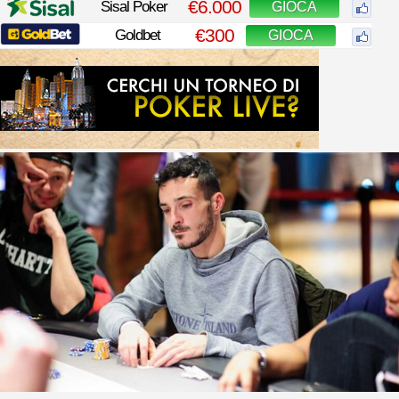
€6.000
Sisal Poker
GIOCA
€300
Goldbet
GIOCA