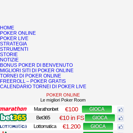
HOME
POKER ONLINE
POKER LIVE
STRATEGIA
STRUMENTI
STORIE
NOTIZIE
BONUS POKER DI BENVENUTO
MIGLIORI SITI DI POKER ONLINE
TORNEI DI POKER ONLINE
FREEROLL – POKER GRATIS
CALENDARIO TORNEI DI POKER LIVE
POKER ONLINE
Le migliori Poker Room
€100
Marathonbet
GIOCA
€10 in FS
Bet365
GIOCA
€1.200
Lottomatica
GIOCA