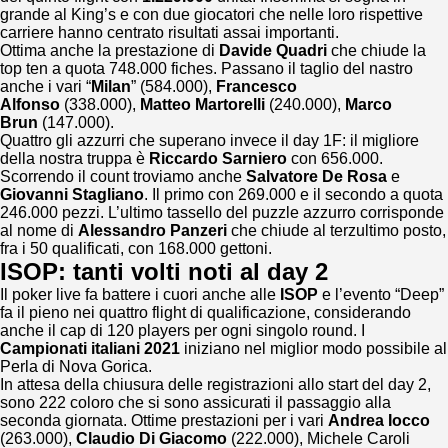
grande al King’s e con due giocatori che nelle loro rispettive
carriere hanno centrato risultati assai importanti.
Ottima anche la prestazione di
Davide Quadri
che chiude la
top ten a quota 748.000 fiches. Passano il taglio del nastro
anche i vari “
Milan
” (584.000),
Francesco
Alfonso
(338.000),
Matteo Martorelli
(240.000),
Marco
Brun
(147.000).
Quattro gli azzurri che superano invece il day 1F: il migliore
della nostra truppa è
Riccardo Sarniero
con 656.000.
Scorrendo il count troviamo anche
Salvatore De Rosa
e
Giovanni Stagliano
. Il primo con 269.000 e il secondo a quota
246.000 pezzi. L’ultimo tassello del puzzle azzurro corrisponde
al nome di
Alessandro Panzeri
che chiude al terzultimo posto,
fra i 50 qualificati, con 168.000 gettoni.
ISOP: tanti volti noti al day 2
Il poker live fa battere i cuori anche alle
ISOP
e l’evento “Deep”
fa il pieno nei quattro flight di qualificazione, considerando
anche il cap di 120 players per ogni singolo round. I
Campionati italiani 2021
iniziano nel miglior modo possibile al
Perla di Nova Gorica.
In attesa della chiusura delle registrazioni allo start del day 2,
sono 222 coloro che si sono assicurati il passaggio alla
seconda giornata. Ottime prestazioni per i vari
Andrea Iocco
(263.000),
Claudio Di Giacomo
(222.000), Michele Caroli