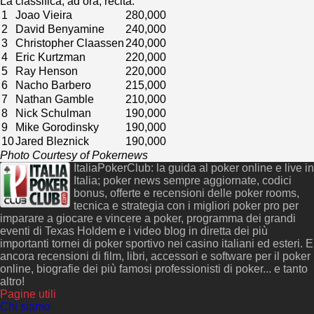
La classifica, ad ora, recita:
1
Joao Vieira
280,000
2
David Benyamine
240,000
3
Christopher Claassen
240,000
4
Eric Kurtzman
220,000
5
Ray Henson
220,000
6
Nacho Barbero
215,000
7
Nathan Gamble
210,000
8
Nick Schulman
190,000
9
Mike Gorodinsky
190,000
10
Jared Bleznick
190,000
Photo Courtesy of Pokernews
ItaliaPokerClub: la guida al poker online e live in
Italia; poker news sempre aggiornate, codici
bonus, offerte e recensioni delle poker rooms,
tecnica e strategia con i migliori poker pro per
imparare a giocare e vincere a poker, programma dei grandi
eventi di Texas Holdem e i video blog in diretta dei più
importanti tornei di poker sportivo nei casino italiani ed esteri. E
ancora recensioni di film, libri, accessori e software per il poker
online, biografie dei più famosi professionisti di poker... e tanto
altro!
Pagine utili
Chi siamo