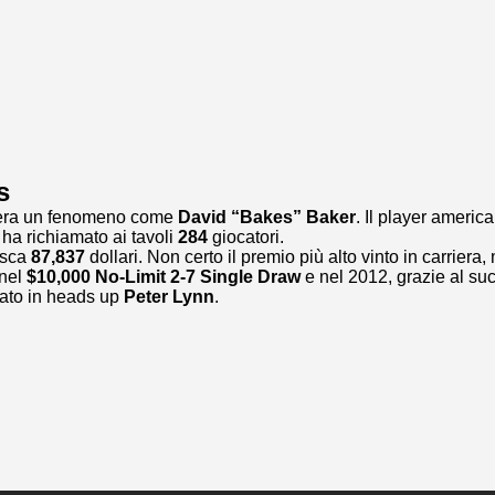
s
riera un fenomeno come
David “Bakes” Baker
. Il player americ
ha richiamato ai tavoli
284
giocatori.
tasca
87,837
dollari. Non certo il premio più alto vinto in carrier
nel
$10,000 No-Limit 2-7 Single Draw
e nel 2012, grazie al su
olato in heads up
Peter Lynn
.