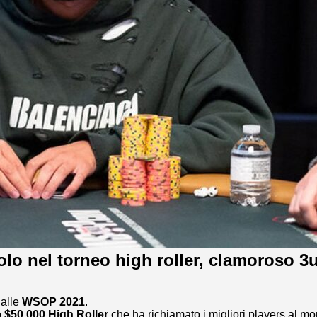
lo nel torneo high roller, clamoroso 3
dalle
WSOP 2021
.
o
$50,000 High Roller
che ha richiamato i migliori players al mo