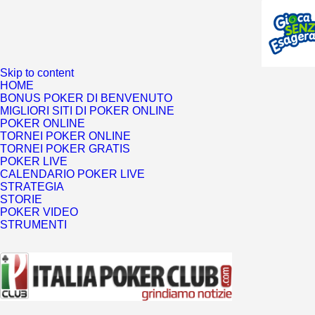
Skip to content
HOME
BONUS POKER DI BENVENUTO
MIGLIORI SITI DI POKER ONLINE
POKER ONLINE
TORNEI POKER ONLINE
TORNEI POKER GRATIS
POKER LIVE
CALENDARIO POKER LIVE
STRATEGIA
STORIE
POKER VIDEO
STRUMENTI