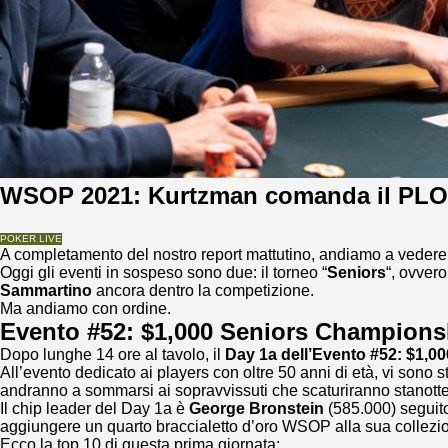
WSOP 2021: Kurtzman comanda il PLO 
POKER LIVE
A completamento del nostro report mattutino, andiamo a vedere q
Oggi gli eventi in sospeso sono due: il torneo “
Seniors
“, ovvero
Sammartino
ancora dentro la competizione.
Ma andiamo con ordine.
Evento #52: $1,000 Seniors Champions
Dopo lunghe 14 ore al tavolo, il
Day 1a dell’Evento #52: $1,
All’evento dedicato ai players con oltre 50 anni di età, vi sono st
andranno a sommarsi ai sopravvissuti che scaturiranno stanotte
Il chip leader del Day 1a è
George
Bronstein
(585.000) seguit
aggiungere un quarto braccialetto d’oro WSOP alla sua collez
Ecco la top 10 di questa prima giornata: