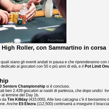
High Roller, con Sammartino in corsa
uali siano gli eventi andati in pausa e che riprenderanno con i
 dedicato ai giocatori con 50 o più anni di età, e il
Pot Limit Om
hip
000 Seniors Championship
si è concluso.
ati ben 2.439 giocatori ai nastri di partenza, che dopo undici live
 al termine del Day 1b.
o da
Tim
Killday
(433.000). Alle loro calcagna c’è il beniamino 
ione. Anche
Eli
Elezra
(112,500) continuerà a inseguire il bracci