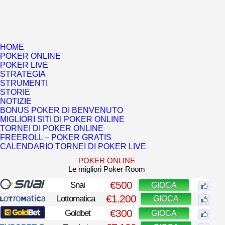
HOME
POKER ONLINE
POKER LIVE
STRATEGIA
STRUMENTI
STORIE
NOTIZIE
BONUS POKER DI BENVENUTO
MIGLIORI SITI DI POKER ONLINE
TORNEI DI POKER ONLINE
FREEROLL – POKER GRATIS
CALENDARIO TORNEI DI POKER LIVE
POKER ONLINE
Le migliori Poker Room
€500
Snai
GIOCA
€1.200
Lottomatica
GIOCA
€300
Goldbet
GIOCA