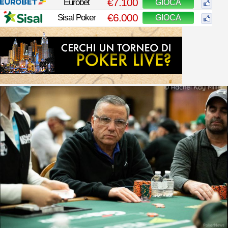
€7.100
Eurobet
GIOCA
€6.000
Sisal Poker
GIOCA