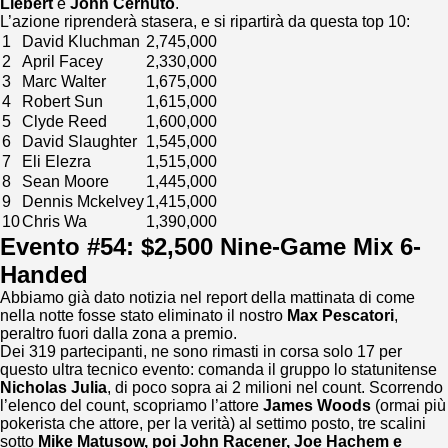
Liebert
e
John Cernuto
.
L’azione riprenderà stasera, e si ripartirà da questa top 10:
1
David Kluchman
2,745,000
2
April Facey
2,330,000
3
Marc Walter
1,675,000
4
Robert Sun
1,615,000
5
Clyde Reed
1,600,000
6
David Slaughter
1,545,000
7
Eli Elezra
1,515,000
8
Sean Moore
1,445,000
9
Dennis Mckelvey
1,415,000
10
Chris Wa
1,390,000
Evento #54: $2,500 Nine-Game Mix 6-
Handed
Abbiamo già dato notizia nel report della mattinata di come
nella notte fosse stato eliminato il nostro
Max
Pescatori
,
peraltro fuori dalla zona a premio.
Dei 319 partecipanti, ne sono rimasti in corsa solo 17 per
questo ultra tecnico evento: comanda il gruppo lo statunitense
Nicholas
Julia
, di poco sopra ai 2 milioni nel count. Scorrendo
l’elenco del count, scopriamo l’attore
James
Woods
(ormai più
pokerista che attore, per la verità) al settimo posto, tre scalini
sotto
Mike Matusow, poi John Racener, Joe Hachem e