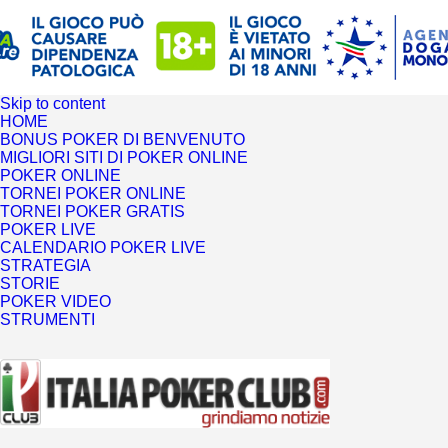
Skip to content
HOME
BONUS POKER DI BENVENUTO
MIGLIORI SITI DI POKER ONLINE
POKER ONLINE
TORNEI POKER ONLINE
TORNEI POKER GRATIS
POKER LIVE
CALENDARIO POKER LIVE
STRATEGIA
STORIE
POKER VIDEO
STRUMENTI