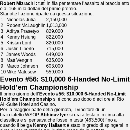
Robert Mizrachi :
tutti in fila per tentare l’assalto al braccialetto
e ai 168 mila dollari del primo premio.
Stanotte l’azione riparte da questa situazione:
1
Nicholas Julia
2,150,000
2
Robert McLaughlin
1,013,000
3
Aditya Prasetyo
829,000
4
Kenny Hsiung
822,000
5
Kristan Lord
820,000
6
Justin Liberto
715,000
7
James Woods
649,000
8
Matt Vengrin
635,000
9
Marco Johnson
603,000
10
Mike Matusow
559,000
Evento #56: $10,000 6-Handed No-Limit
Hold’em Championship
Il primo giorno dell’
Evento #56: $10,000 6-Handed No-Limit
Hold’em Championship
si è concluso dopo dieci ore al Rio
All-Suite Hotel and Casino.
Per la maggior parte della giornata, il vincitore di un
braccialetto WSOP
Abhinav
Iyer
si era attestato in cima alla
classifica e si pensava che fosse in testa (463.500) fino a
quando il belga
Kenny
Hallaert
è stato in grado di spingersi in