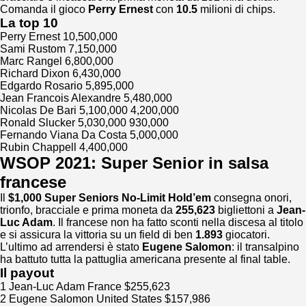
Comanda il gioco
Perry Ernest
con
10.5
milioni di chips.
La top 10
Perry Ernest 10,500,000
Sami Rustom 7,150,000
Marc Rangel 6,800,000
Richard Dixon 6,430,000
Edgardo Rosario 5,895,000
Jean Francois Alexandre 5,480,000
Nicolas De Bari 5,100,000 4,200,000
Ronald Slucker 5,030,000 930,000
Fernando Viana Da Costa 5,000,000
Rubin Chappell 4,400,000
WSOP 2021: Super Senior in salsa
francese
Il
$1,000 Super Seniors No-Limit Hold’em
consegna onori,
trionfo, bracciale e prima moneta da
255,623
bigliettoni a
Jean-
Luc Adam
. Il francese non ha fatto sconti nella discesa al titolo
e si assicura la vittoria su un field di ben
1.893
giocatori.
L’ultimo ad arrendersi è stato
Eugene Salomon
: il transalpino
ha battuto tutta la pattuglia americana presente al final table.
Il payout
1 Jean-Luc Adam France $255,623
2 Eugene Salomon United States $157,986