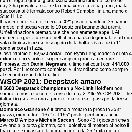
non ci regala grandi gioie.
Dario Sammartino
nel corso del
day 3 ha provato a risalire la china verso la zona premi, ma la
sua corsa si è fermata contro Robert Campbell in una mano di
Stud Hi-Lo.
Il partenopeo esce di scena al
32°
posto, quando in 35 hanno
ripreso la discesa verso le
10
posizioni bagnate dai premi.
Un’eliminazione prematura e che non ammette appelli. Al
momento i giocatori sono nell’ultima pausa di giornata e ad una
sola eliminazione dallo scoppio della bolla, visto che in 11
sono ancora in lizza.
Cash minimo di
82,623
dollari, con Ryan Leng leader a quota
4
milioni e uno stuolo di super campioni pronti a centrare
l’impresa, con
Daniel Negreanu
ultimo nel count con
444.000
pezzi. Per il resoconto completo, vi rimandiamo come sempre
al secondo report del mattino.
WSOP 2021: Deepstack amaro
Il
$600 Deepstack Championship No-Limit Hold’em
non
sorride ai nostri colori nel corso del day 2. Alle WSOP 2021 i tre
italiani in gara escono a premio, ma senza il pass per la terza
giornata.
Domenico Giannone
è il primo a mollare la presa in 258°
piazza, mentre fra il 167° e il 165° posto, perdiamo anche
Marco D’Amico
e
Michele Saccani
. Sono 43 i giocatori che si
avviano alla terza giornata, con l’obiettivo di mettere al polso il
bracciale e incassare la prima moneta da 252 mila dollari.