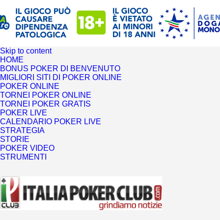
Skip to content
HOME
BONUS POKER DI BENVENUTO
MIGLIORI SITI DI POKER ONLINE
POKER ONLINE
TORNEI POKER ONLINE
TORNEI POKER GRATIS
POKER LIVE
CALENDARIO POKER LIVE
STRATEGIA
STORIE
POKER VIDEO
STRUMENTI