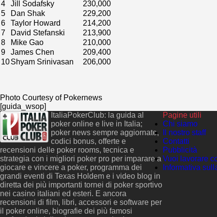
4
Jill Sodafsky
230,000
5
Dan Shak
229,200
6
Taylor Howard
214,200
7
David Stefanski
213,900
8
Mike Gao
210,000
9
James Chen
209,400
10
Shyam Srinivasan
206,000
Photo Courtesy of Pokernews
[guida_wsop]
ItaliaPokerClub: la guida al
Pagine utili
poker online e live in Italia;
Chi siamo
poker news sempre aggiornate,
Il nostro staff
codici bonus, offerte e
Contatti
recensioni delle poker rooms, tecnica e
Pubblicità
strategia con i migliori poker pro per imparare a
Vuoi lavorare c
giocare e vincere a poker, programma dei
Informativa sull
grandi eventi di Texas Holdem e i video blog in
diretta dei più importanti tornei di poker sportivo
nei casino italiani ed esteri. E ancora
recensioni di film, libri, accessori e software per
il poker online, biografie dei più famosi