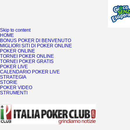
Skip to content
HOME
BONUS POKER DI BENVENUTO
MIGLIORI SITI DI POKER ONLINE
POKER ONLINE
TORNEI POKER ONLINE
TORNEI POKER GRATIS
POKER LIVE
CALENDARIO POKER LIVE
STRATEGIA
STORIE
POKER VIDEO
STRUMENTI