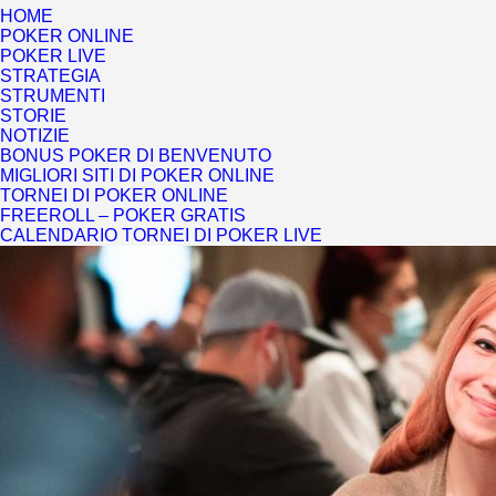
HOME
POKER ONLINE
POKER LIVE
STRATEGIA
STRUMENTI
STORIE
NOTIZIE
BONUS POKER DI BENVENUTO
MIGLIORI SITI DI POKER ONLINE
TORNEI DI POKER ONLINE
FREEROLL – POKER GRATIS
CALENDARIO TORNEI DI POKER LIVE