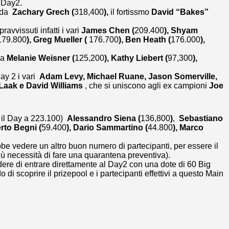
l Day2.
 da
Zachary Grech (
318,400
),
il fortissmo
David “Bakes”
avvissuti infatti i vari
James Chen (
209.400
), Shyam
179.800
), Greg Mueller (
176.700
), Ben Heath (
176.000
),
 a
Melanie Weisner (
125,200
), Kathy Liebert (
97,300
),
Day 2 i vari
Adam Levy, Michael Ruane, Jason Somerville,
Laak e David Williams
, che si uniscono agli ex campioni
Joe
 il Day a 223.100)
Alessandro Siena
(
136,800
)
,
Sebastiano
rto Begni (
59.400
), Dario Sammartino (
44.800
), Marco
bbe vedere un altro buon numero di partecipanti, per essere il
iù necessità di fare una quarantena preventiva).
dere di entrare direttamente al Day2 con una dote di 60 Big
 di scoprire il prizepool e i partecipanti effettivi a questo Main