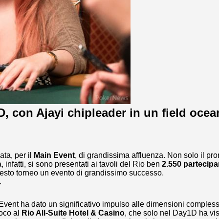
con Ajayi chipleader in un field ocean
ta, per il
Main Event
, di grandissima affluenza. Non solo il pron
 infatti, si sono presentati ai tavoli del Rio ben
2.550 partecipa
questo torneo un evento di grandissimo successo.
.
Event ha dato un significativo impulso alle dimensioni complessiv
ioco al
Rio All-Suite Hotel & Casino
, che solo nel Day1D ha vis