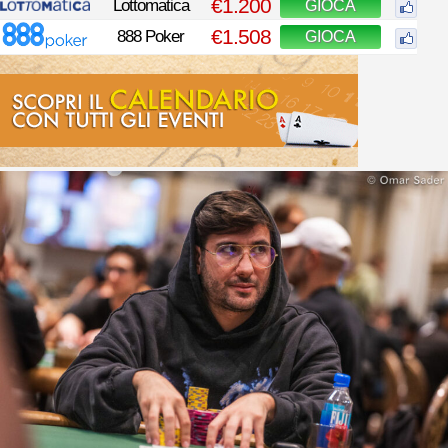
€1.200
Lottomatica
GIOCA
€1.508
888 Poker
GIOCA