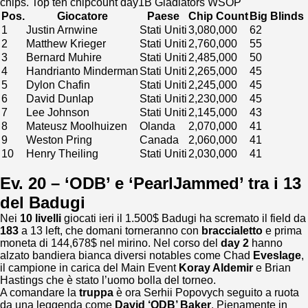
chips. Top ten chipcount day1B Gladiators WSOP
Pos.
Giocatore
Paese
Chip Count
Big Blinds
1
Justin Arnwine
Stati Uniti
3,080,000
62
2
Matthew Krieger
Stati Uniti
2,760,000
55
3
Bernard Muhire
Stati Uniti
2,485,000
50
4
Handrianto Minderman
Stati Uniti
2,265,000
45
5
Dylon Chafin
Stati Uniti
2,245,000
45
6
David Dunlap
Stati Uniti
2,230,000
45
7
Lee Johnson
Stati Uniti
2,145,000
43
8
Mateusz Moolhuizen
Olanda
2,070,000
41
9
Weston Pring
Canada
2,060,000
41
10
Henry Theiling
Stati Uniti
2,030,000
41
Ev. 20 – ‘ODB’ e ‘PearlJammed’ tra i 13
del Badugi
Nei
10 livelli
giocati ieri il 1.500$ Badugi ha scremato il field da
183
a 13 left, che domani torneranno con
braccialetto
e prima
moneta di 144,678$ nel mirino. Nel corso del
day 2
hanno
alzato bandiera bianca diversi notables come Chad
Eveslage
,
il campione in carica del Main Event
Koray Aldemir
e Brian
Hastings che è stato l’uomo bolla del torneo.
A comandare la
truppa
è ora Serhii Popovych seguito a ruota
da una leggenda come
David ‘ODB’ Baker
. Pienamente in