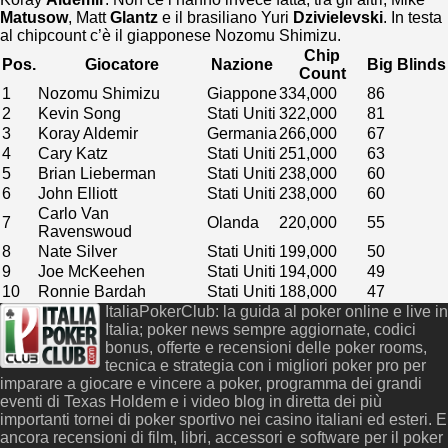
Matusow
, Matt
Glantz
e il brasiliano Yuri
Dzivielevski
. In testa
al chipcount c’è il giapponese Nozomu Shimizu.
Chip
Pos.
Giocatore
Nazione
Big Blinds
Count
1
Nozomu Shimizu
Giappone
334,000
86
2
Kevin Song
Stati Uniti
322,000
81
3
Koray Aldemir
Germania
266,000
67
4
Cary Katz
Stati Uniti
251,000
63
5
Brian Lieberman
Stati Uniti
238,000
60
6
John Elliott
Stati Uniti
238,000
60
Carlo Van
7
Olanda
220,000
55
Ravenswoud
8
Nate Silver
Stati Uniti
199,000
50
9
Joe McKeehen
Stati Uniti
194,000
49
10
Ronnie Bardah
Stati Uniti
188,000
47
ItaliaPokerClub: la guida al poker online e live in
Italia; poker news sempre aggiornate, codici
bonus, offerte e recensioni delle poker rooms,
tecnica e strategia con i migliori poker pro per
imparare a giocare e vincere a poker, programma dei grandi
eventi di Texas Holdem e i video blog in diretta dei più
importanti tornei di poker sportivo nei casino italiani ed esteri. E
ancora recensioni di film, libri, accessori e software per il poker