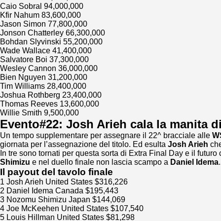
Caio Sobral 94,000,000
Kfir Nahum 83,600,000
Jason Simon 77,800,000
Jonson Chatterley 66,300,000
Bohdan Slyvinski 55,200,000
Wade Wallace 41,400,000
Salvatore Boi 37,300,000
Wesley Cannon 36,000,000
Bien Nguyen 31,200,000
Tim Williams 28,400,000
Joshua Rothberg 23,400,000
Thomas Reeves 13,600,000
Willie Smith 9,500,000
Evento#22: Josh Arieh cala la manita di
Un tempo supplementare per assegnare il 22^ bracciale alle
WS
giornata per l’assegnazione del titolo. Ed esulta
Josh Arieh
che
In tre sono tornati per questa sorta di Extra Final Day e il futu
Shimizu
e nel duello finale non lascia scampo a
Daniel Idema
Il payout del tavolo finale
1 Josh Arieh United States $316,226
2 Daniel Idema Canada $195,443
3 Nozomu Shimizu Japan $144,069
4 Joe McKeehen United States $107,540
5 Louis Hillman United States $81,298