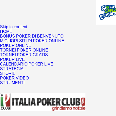
Skip to content
HOME
BONUS POKER DI BENVENUTO
MIGLIORI SITI DI POKER ONLINE
POKER ONLINE
TORNEI POKER ONLINE
TORNEI POKER GRATIS
POKER LIVE
CALENDARIO POKER LIVE
STRATEGIA
STORIE
POKER VIDEO
STRUMENTI