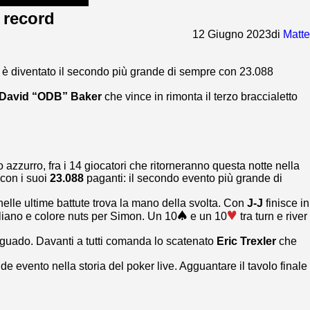
i record
12 Giugno 2023
di
Matte
he è diventato il secondo più grande di sempre con 23.088
David “ODB” Baker
che vince in rimonta il terzo braccialetto
o azzurro, fra i 14 giocatori che ritorneranno questa notte nella
 con i suoi
23.088
paganti: il secondo evento più grande di
nelle ultime battute trova la mano della svolta. Con
J-J
finisce in
taliano e colore nuts per Simon. Un 10
e un 10
tra turn e river
 guado. Davanti a tutti comanda lo scatenato
Eric Trexler
che
e evento nella storia del poker live. Agguantare il tavolo finale