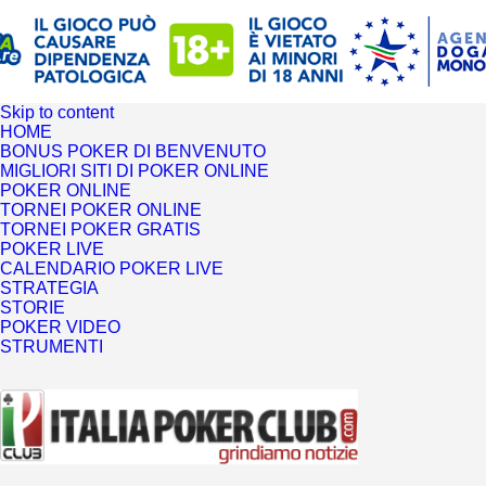
Skip to content
HOME
BONUS POKER DI BENVENUTO
MIGLIORI SITI DI POKER ONLINE
POKER ONLINE
TORNEI POKER ONLINE
TORNEI POKER GRATIS
POKER LIVE
CALENDARIO POKER LIVE
STRATEGIA
STORIE
POKER VIDEO
STRUMENTI