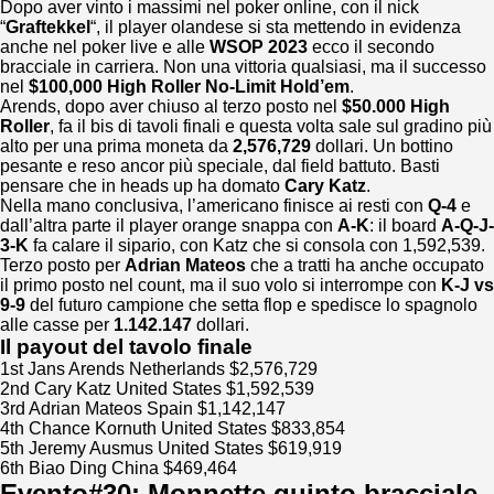
Dopo aver vinto i massimi nel poker online, con il nick
“
Graftekkel
“, il player olandese si sta mettendo in evidenza
anche nel poker live e alle
WSOP 2023
ecco il secondo
bracciale in carriera. Non una vittoria qualsiasi, ma il successo
nel
$100,000 High Roller No-Limit Hold’em
.
Arends, dopo aver chiuso al terzo posto nel
$50.000 High
Roller
, fa il bis di tavoli finali e questa volta sale sul gradino più
alto per una prima moneta da
2,576,729
dollari. Un bottino
pesante e reso ancor più speciale, dal field battuto. Basti
pensare che in heads up ha domato
Cary Katz
.
Nella mano conclusiva, l’americano finisce ai resti con
Q-4
e
dall’altra parte il player orange snappa con
A-K
: il board
A-Q-J-
3-K
fa calare il sipario, con Katz che si consola con 1,592,539.
Terzo posto per
Adrian Mateos
che a tratti ha anche occupato
il primo posto nel count, ma il suo volo si interrompe con
K-J vs
9-9
del futuro campione che setta flop e spedisce lo spagnolo
alle casse per
1.142.147
dollari.
Il payout del tavolo finale
1st Jans Arends Netherlands $2,576,729
2nd Cary Katz United States $1,592,539
3rd Adrian Mateos Spain $1,142,147
4th Chance Kornuth United States $833,854
5th Jeremy Ausmus United States $619,919
6th Biao Ding China $469,464
Evento#30: Monnette quinto bracciale