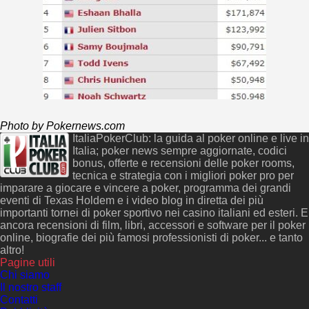
Photo by Pokernews.com
ItaliaPokerClub: la guida al poker online e live in
Italia; poker news sempre aggiornate, codici
bonus, offerte e recensioni delle poker rooms,
tecnica e strategia con i migliori poker pro per
imparare a giocare e vincere a poker, programma dei grandi
eventi di Texas Holdem e i video blog in diretta dei più
importanti tornei di poker sportivo nei casino italiani ed esteri. E
ancora recensioni di film, libri, accessori e software per il poker
online, biografie dei più famosi professionisti di poker... e tanto
altro!
Pagine utili
Chi siamo
Il nostro staff
Contatti