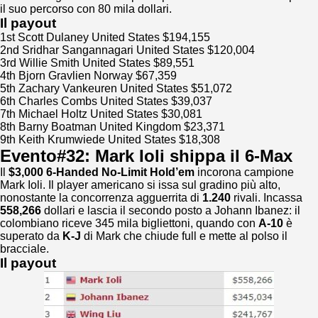
il suo percorso con 80 mila dollari.
Il payout
1st Scott Dulaney United States $194,155
2nd Sridhar Sangannagari United States $120,004
3rd Willie Smith United States $89,551
4th Bjorn Gravlien Norway $67,359
5th Zachary Vankeuren United States $51,072
6th Charles Combs United States $39,037
7th Michael Holtz United States $30,081
8th Barny Boatman United Kingdom $23,371
9th Keith Krumwiede United States $18,308
Evento#32: Mark Ioli shippa il 6-Max
Il
$3,000 6-Handed No-Limit Hold’em
incorona campione
Mark Ioli. Il player americano si issa sul gradino più alto,
nonostante la concorrenza agguerrita di
1.240
rivali. Incassa
558,266
dollari e lascia il secondo posto a Johann Ibanez: il
colombiano riceve 345 mila bigliettoni, quando con
A-10
è
superato da
K-J
di Mark che chiude full e mette al polso il
bracciale.
Il payout