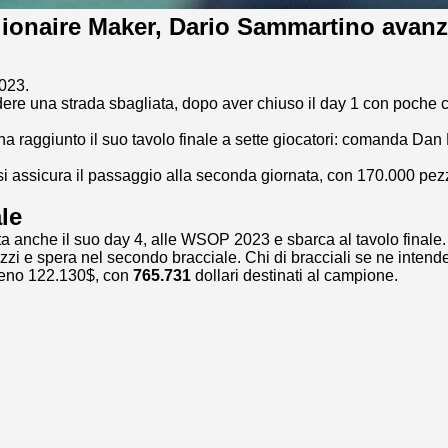
ionaire Maker, Dario Sammartino avanz
023.
ere una strada sbagliata, dopo aver chiuso il day 1 con poche c
ha raggiunto il suo tavolo finale a sette giocatori: comanda Dan
i assicura il passaggio alla seconda giornata, con 170.000 pezzi 
le
 anche il suo day 4, alle WSOP 2023 e sbarca al tavolo finale. Se
ezzi e spera nel secondo bracciale. Chi di bracciali se ne intend
almeno 122.130$, con
765.731
dollari destinati al campione.