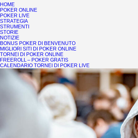
HOME
POKER ONLINE
POKER LIVE
STRATEGIA
STRUMENTI
STORIE
NOTIZIE
BONUS POKER DI BENVENUTO
MIGLIORI SITI DI POKER ONLINE
TORNEI DI POKER ONLINE
FREEROLL – POKER GRATIS
CALENDARIO TORNEI DI POKER LIVE