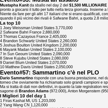
Mustapha Kanit
da sballo nel day 2 del
$1,500 MILLIONAIRE
pronto a giocarsi il tutto per tutto nella terza giornata. Insieme a
Niente da fare per gli altri 17 italiani che si erano qualificati, 
quando il più vicino dei rivali è Safwane Bahri, a quota 2.8 mili
La top 10
1 Joey Weissman United States 3,770,000
2 Safwane Bahri France 2,880,000
3 Thomas Cazayous France 2,405,000
4 Brandon Schwartz United States 2,260,000
5 Joshua Boulton United Kingdom 2,200,000
6 Mayank Madan United States 2,100,000
7 In Sun Geoum United States 2,090,000
8 Steve Kujubu United States 2,080,000
9 Daniel Blum United States 2,070,000
10 Matthew Davis United States 2,050,000
Evento#57: Sammartino c’è nel PLO
Dario Sammartino
risponde con una buona prestazione, nel da
torneo che ovviamente ha richiamato solo grandi campioni e spec
Ma si tratta di dati non definitivi, in quanto la late registration re
sagome di
Brandon Adams
(972.000), Anton Morgenstern (95
I Migliori 10 del day 1
1 Firas Kashat MI, US 1,203,000
2 Yang Wang CN 1,120,000