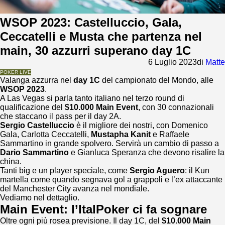
WSOP 2023: Castelluccio, Gala,
Ceccatelli e Musta che partenza nel
main, 30 azzurri superano day 1C
6 Luglio 2023
di
Matte
POKER LIVE
Valanga azzurra nel
day 1C
del campionato del Mondo, alle
WSOP 2023
.
A Las Vegas si parla tanto italiano nel terzo round di
qualificazione del
$10.000 Main Event
, con 30 connazionali
che staccano il pass per il day 2A.
Sergio Castelluccio
è il migliore dei nostri, con Domenico
Gala, Carlotta Ceccatelli,
Mustapha Kanit
e Raffaele
Sammartino in grande spolvero. Servirà un cambio di passo a
Dario Sammartino
e Gianluca Speranza che devono risalire la
china.
Tanti big e un player speciale, come
Sergio Aguero
: il Kun
martella come quando segnava gol a grappoli e l’ex attaccante
del Manchester City avanza nel mondiale.
Vediamo nel dettaglio.
Main Event: l’ItalPoker ci fa sognare
Oltre ogni più rosea previsione. Il day 1C, del
$10.000 Main