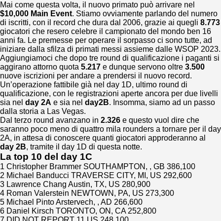
Mai come questa volta, il nuovo primato può arrivare nel
$10,000 Main Event
. Stiamo ovviamente parlando del numero
di iscritti, con il record che dura dal 2006, grazie ai quegli
8.773
giocatori che resero celebre il campionato del mondo ben 16
anni fa. Le premesse per operare il sorpasso ci sono tutte, ad
iniziare dalla sfilza di primati messi assieme dalle WSOP 2023.
Aggiungiamoci che dopo tre round di qualificazione i paganti si
aggirano attorno quota
5.217
e dunque servono oltre
3.500
nuove iscrizioni per andare a prendersi il nuovo record.
Un’operazione fattibile già nel day 1D, ultimo round di
qualificazione, con le registrazioni aperte ancora per due livelli
sia nel
day 2A
e sia nel
day2B
. Insomma, siamo ad un passo
dalla storia a Las Vegas.
Dal terzo round avanzano in
2.326
e questo vuol dire che
saranno poco meno di quattro mila rounders a tornare per il day
2A, in attesa di conoscere quanti giocatori approderanno al
day 2B
, tramite il day 1D di questa notte.
La top 10 del day 1C
1 Christopher Brammer SOUTHAMPTON, , GB 386,100
2 Michael Banducci TRAVERSE CITY, MI, US 292,600
3 Lawrence Chang Austin, TX, US 280,900
4 Roman Valerstein NEWTOWN, PA, US 273,300
5 Michael Pinto Arstervech, , AD 266,600
6 Daniel Kirsch TORONTO, ON, CA 252,800
7 DID NOT REPORT 11 US 248,100