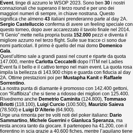
Event
, tinge di azzurro le WSOP 2023. Sono ben
30
i nostri
connazionali che superano il terzo round e per uno dei
maggiori numeri di sempre, in chiave nostrana. Questo
significa che almeno
43
italiani prenderanno parte al day 2A.
Sergio Castelluccio
conferma di avere un feeling speciale con
questo torneo, dopo aver accarezzato il tavolo finale nel 2014.
“Il Genio” mette nella propria busta
152.000
pezzi e diventa il
migliore azzurro nel terzo flight. Sulle sue tracce ci sono due
nomi particolari. Il primo è quello del mai domo
Domenico
Gala
.
Quest’ultimo sale a grandi passi nel count e riparte da quota
147.000, mentre
Carlotta Ceccatelli
dopo l’ITM nel Ladies
Event fa il bello e il cattivo tempo nel main event. La quota rosa
impila la bellezza di 143.900 chips e guarda con fiducia al day
2A. Ottime prestazioni poi per
Mustapha Kanit
e
Raffaele
Sorrentino
.
La nostra punta di diamante è promosso con 142.400 gettoni,
con “Raffibiza” che si tiene a ridosso dei migliori con 125.400.
Rivedremo anche
Demetrio Caminita
(124.800),
Tommaso
Briotti
(118.100),
Luigi Curcio
(100.500),
Maurizio Saieva
(78.500) e
Luigi D’Alterio
(64.900).
Urge una rimonta per tre volti noti del poker italiano:
Dario
Sammartino
,
Michele Guerrini
e
Gianluca Speranza
, ma
resta ancora tanto da giocare. Il partenopeo ha 41.200, con il
fiorentino in scia grazie a 40.600 fiches, mentre l’aquilano tiene