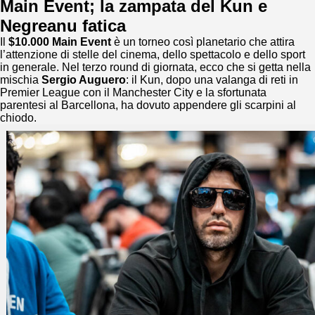
Main Event; la zampata del Kun e
Negreanu fatica
Il
$10.000 Main Event
è un torneo così planetario che attira
l’attenzione di stelle del cinema, dello spettacolo e dello sport
in generale. Nel terzo round di giornata, ecco che si getta nella
mischia
Sergio Auguero
: il Kun, dopo una valanga di reti in
Premier League con il Manchester City e la sfortunata
parentesi al Barcellona, ha dovuto appendere gli scarpini al
chiodo.