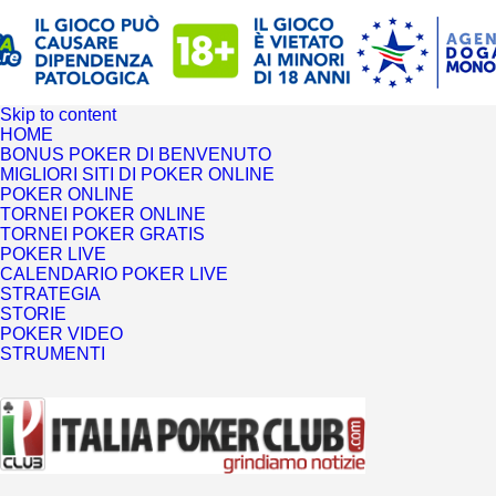
Skip to content
HOME
BONUS POKER DI BENVENUTO
MIGLIORI SITI DI POKER ONLINE
POKER ONLINE
TORNEI POKER ONLINE
TORNEI POKER GRATIS
POKER LIVE
CALENDARIO POKER LIVE
STRATEGIA
STORIE
POKER VIDEO
STRUMENTI