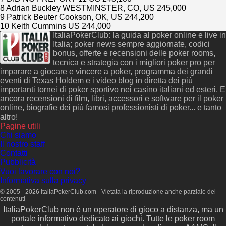
8 Adrian Buckley WESTMINSTER, CO, US 245,000
9 Patrick Beuter Cookson, OK, US 244,200
10 Keith Cummins US 244,000
ItaliaPokerClub: la guida al poker online e live in
Italia; poker news sempre aggiornate, codici
bonus, offerte e recensioni delle poker rooms,
tecnica e strategia con i migliori poker pro per
imparare a giocare e vincere a poker, programma dei grandi
eventi di Texas Holdem e i video blog in diretta dei più
importanti tornei di poker sportivo nei casino italiani ed esteri. E
ancora recensioni di film, libri, accessori e software per il poker
online, biografie dei più famosi professionisti di poker... e tanto
altro!
Pagine utili
Chi siamo
Il nostro staff
Contatti
Pubblicità
Vuoi lavorare con noi?
Informativa sulla privacy
© 2005 - 2026 ItaliaPokerClub.com - Vietata la riproduzione anche parziale dei
contenuti
ItaliaPokerClub non è un operatore di gioco a distanza, ma un
portale informativo dedicato ai giochi. Tutte le poker room