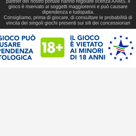
partner del nostro portale hanno regolare licenza AAMS. Il
gioco è riservato ai soggetti maggiorenni e può causare
dipendenza e ludopatia.
Consigliamo, prima di giocare, di consultare le probabilità di
vincita dei singoli giochi presenti sui siti dei concessionari