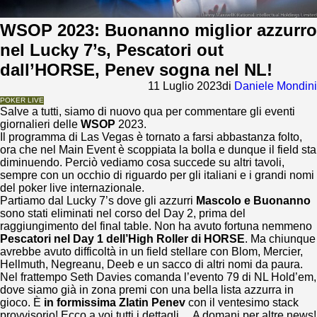
WSOP 2023: Buonanno miglior azzurro
nel Lucky 7’s, Pescatori out
dall’HORSE, Penev sogna nel NL!
11 Luglio 2023
di
Daniele Mondini
POKER LIVE
Salve a tutti, siamo di nuovo qua per commentare gli eventi
giornalieri delle
WSOP
2023.
Il programma di Las Vegas è tornato a farsi abbastanza folto,
ora che nel Main Event è scoppiata la bolla e dunque il field sta
diminuendo. Perciò vediamo cosa succede su altri tavoli,
sempre con un occhio di riguardo per gli italiani e i grandi nomi
del poker live internazionale.
Partiamo dal Lucky 7’s dove gli azzurri
Mascolo e Buonanno
sono stati eliminati nel corso del Day 2, prima del
raggiungimento del final table. Non ha avuto fortuna nemmeno
Pescatori nel Day 1 dell’High Roller di HORSE
. Ma chiunque
avrebbe avuto difficoltà in un field stellare con Blom, Mercier,
Hellmuth, Negreanu, Deeb e un sacco di altri nomi da paura.
Nel frattempo Seth Davies comanda l’evento 79 di NL Hold’em,
dove siamo già in zona premi con una bella lista azzurra in
gioco. È
in formissima Zlatin Penev
con il ventesimo stack
provvisorio! Ecco a voi tutti i dettagli… A domani per altre news!