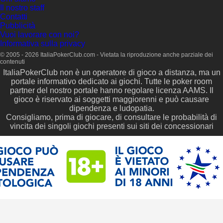
Il nostro staff
Contatti
Pubblicità
Vuoi lavorare con noi?
Informativa sulla privacy
© 2005 - 2026 ItaliaPokerClub.com - Vietata la riproduzione anche parziale dei
contenuti
ItaliaPokerClub non è un operatore di gioco a distanza, ma un
portale informativo dedicato ai giochi. Tutte le poker room
partner del nostro portale hanno regolare licenza AAMS. Il
gioco è riservato ai soggetti maggiorenni e può causare
dipendenza e ludopatia.
Consigliamo, prima di giocare, di consultare le probabilità di
vincita dei singoli giochi presenti sui siti dei concessionari