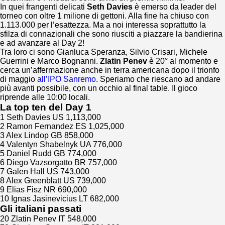
In quei frangenti delicati
Seth Davies
è emerso da leader del
torneo con oltre 1 milione di gettoni. Alla fine ha chiuso con
1.113.000 per l’esattezza. Ma a noi interessa soprattutto la
sfilza di connazionali che sono riusciti a piazzare la bandierina
e ad avanzare al Day 2!
Tra loro ci sono Gianluca Speranza, Silvio Crisari, Michele
Guerrini e Marco Bognanni.
Zlatin Penev
è 20° al momento e
cerca un’affermazione anche in terra americana dopo il trionfo
di maggio
all’IPO Sanremo
. Speriamo che riescano ad andare
più avanti possibile, con un occhio al final table. Il gioco
riprende alle 10:00 locali.
La top ten del Day 1
1 Seth Davies US 1,113,000
2 Ramon Fernandez ES 1,025,000
3 Alex Lindop GB 858,000
4 Valentyn Shabelnyk UA 776,000
5 Daniel Rudd GB 774,000
6 Diego Vazsorgatto BR 757,000
7 Galen Hall US 743,000
8 Alex Greenblatt US 739,000
9 Elias Fisz NR 690,000
10 Ignas Jasinevicius LT 682,000
Gli italiani passati
20 Zlatin Penev IT 548,000