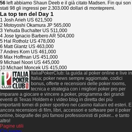
56
left abbiamo Shaun Deeb e il già citato Madsen. Fin qui son
stati 98 gli ingressi per 2.303.000 dollari di montepremi.
La top ten del Day 1
1 Josh Arieh US 621,500
2 Motoyoshi Okamura JP 565,000
3 Yehuda Buchalter US 511,000
4 Jose Ignacio Barbero AR 504,000
5 Hal Rotholz US 478,000
6 Matt Glantz US 463,000
7 Andres Korn US 461,000
8 Max Hoffman US 451,000
9 Michael Noori US 445,000
10 Michael Moncek US 415,000
ItaliaPokerClub: la guida al poker online e live in
Italia; poker news sempre aggiornate, codici
bonus, offerte e recensioni delle poker rooms,
tecnica e strategia con i migliori poker pro per
imparare a giocare e vincere a poker, programma dei grandi
eventi di Texas Holdem e i video blog in diretta dei più
importanti tornei di poker sportivo nei casino italiani ed esteri. E
ancora recensioni di film, libri, accessori e software per il poker
online, biografie dei più famosi professionisti di poker... e tanto
altro!
Pagine utili
Chi siamo