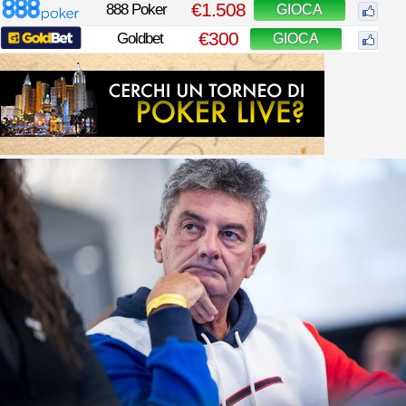
€1.508
888 Poker
GIOCA
€300
Goldbet
GIOCA