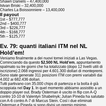
Shawn Daniels – 47,400,000
Istvan Briski – 32,400,000
Charles La Boissonniere – 13,400,000
Il payout
1st – $777,777
2nd – $400,777
3rd – $226,777
4th – $168,777
5th – $125,777
Ev. 79: quanti italiani ITM nel NL
Hold’em!
Veniamo finalmente a dei nuovi tornei iniziati a Las Vegas.
Cominciando da questo
$2,500 NL Hold’em
, appuntamento
spalmato su tre giorni che ha totalizzato (dopo 12 livelli utili di
iscrizione) 2.068 ingressi per 4.601.300 dollari di montepremi.
Sono state generate 311 posizioni ITM con premi variabili dai
4.002 ai 682.436 dollari.
Tutti partivano con 35.000 chips di partenza e la bolla è già
scoppiata nel
Day 1
. In quel momento abbiamo assistito a un
doppio player out. Brady Osterman è uscito in flip con A-Q
contro 10-10 di Valentyn Shabelnyk; Julian Pineda ha salutato
con A-6 contro A-7 di Marcus Stein. Così i due eliminati
Osterman e Pineda si sono divisi un premio minimo.