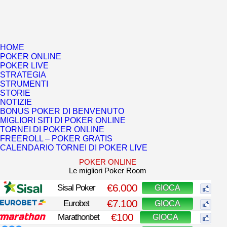
HOME
POKER ONLINE
POKER LIVE
STRATEGIA
STRUMENTI
STORIE
NOTIZIE
BONUS POKER DI BENVENUTO
MIGLIORI SITI DI POKER ONLINE
TORNEI DI POKER ONLINE
FREEROLL – POKER GRATIS
CALENDARIO TORNEI DI POKER LIVE
POKER ONLINE
Le migliori Poker Room
€6.000
Sisal Poker
GIOCA
€7.100
Eurobet
GIOCA
€100
Marathonbet
GIOCA