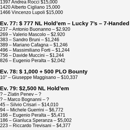
1397 Andrea Rocci $15,000
1420 Alberto Cigliano 15,000
1466 Vincenzo Lupoli $15,000
Ev. 77: $ 777 NL Hold’em – Lucky 7’s – 7-Handed
237 – Antonio Buonanno – $2.920
269 – Valerio Mascolo – $2.920
383 – Sandro Bruni – $1,246
389 – Mariano Cafagna – $1,246
496 – Massimiliano Forti – $1,244
756 – Davide Muccini – $1,244
826 – Eugenio Peralta – $2,042
Ev. 78: $ 1,000 + 500 PLO Bounty
10° – Giuseppe Maggisano – $10,337
Ev. 79: $2,500 NL Hold’em
? – Zlatin Penev – ?
? – Marco Bognanni – ?
45 – Silvio Crisari – $14,010
94 – Michele Guerrini – $6,772
166 – Eugenio Peralta – $5,471
186 – Gianluca Speranza – $5,002
223 – Riccardo Trevisani – $4,377