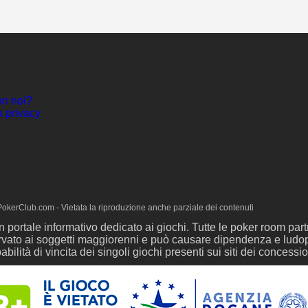
on noi?
a privacy
PokerClub.com - Vietata la riproduzione anche parziale dei contenuti
 portale informativo dedicato ai giochi. Tutte le poker room part
ervato ai soggetti maggiorenni e può causare dipendenza e ludop
ilità di vincita dei singoli giochi presenti sui siti dei concessio