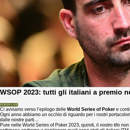
WSOP 2023: tutti gli italiani a premio 
POKER LIVE
Ci avviamo verso l’epilogo delle
World Series of Poker
e conti
Ogni anno abbiamo un occhio di riguardo per i nostri portacolo
dalle nostre parti…
Pure nelle World Series of Poker 2023, quindi, il nostro tifo no