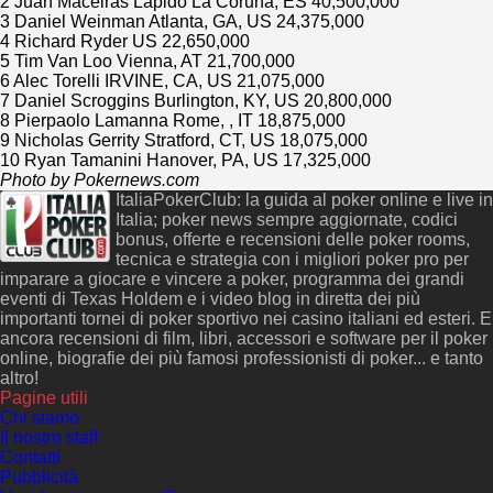
2 Juan Maceiras Lapido La Coruna, ES 40,500,000
3 Daniel Weinman Atlanta, GA, US 24,375,000
4 Richard Ryder US 22,650,000
5 Tim Van Loo Vienna, AT 21,700,000
6 Alec Torelli IRVINE, CA, US 21,075,000
7 Daniel Scroggins Burlington, KY, US 20,800,000
8 Pierpaolo Lamanna Rome, , IT 18,875,000
9 Nicholas Gerrity Stratford, CT, US 18,075,000
10 Ryan Tamanini Hanover, PA, US 17,325,000
Photo by Pokernews.com
ItaliaPokerClub: la guida al poker online e live in
Italia; poker news sempre aggiornate, codici
bonus, offerte e recensioni delle poker rooms,
tecnica e strategia con i migliori poker pro per
imparare a giocare e vincere a poker, programma dei grandi
eventi di Texas Holdem e i video blog in diretta dei più
importanti tornei di poker sportivo nei casino italiani ed esteri. E
ancora recensioni di film, libri, accessori e software per il poker
online, biografie dei più famosi professionisti di poker... e tanto
altro!
Pagine utili
Chi siamo
Il nostro staff
Contatti
Pubblicità