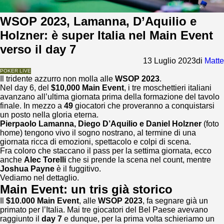
WSOP 2023, Lamanna, D’Aquilio e
Holzner: è super Italia nel Main Event
verso il day 7
13 Luglio 2023
di
Matte
POKER LIVE
Il tridente azzurro non molla alle
WSOP 2023
.
Nel day 6, del
$10,000 Main Event
, i tre moschettieri italiani
avanzano all’ultima giornata prima della formazione del tavolo
finale. In mezzo a
49
giocatori che proveranno a conquistarsi
un posto nella gloria eterna.
Pierpaolo Lamanna, Diego D’Aquilio e Daniel Holzner
(foto
home) tengono vivo il sogno nostrano, al termine di una
giornata ricca di emozioni, spettacolo e colpi di scena.
Fra coloro che staccano il pass per la settima giornata, ecco
anche
Alec Torelli
che si prende la scena nel count, mentre
Joshua Payne
è il fuggitivo.
Vediamo nel dettaglio.
Main Event: un tris già storico
Il
$10.000 Main Event
, alle
WSOP 2023
, fa segnare già un
primato per l’Italia. Mai tre giocatori del Bel Paese avevano
raggiunto il
day 7
e dunque, per la prima volta schieriamo un