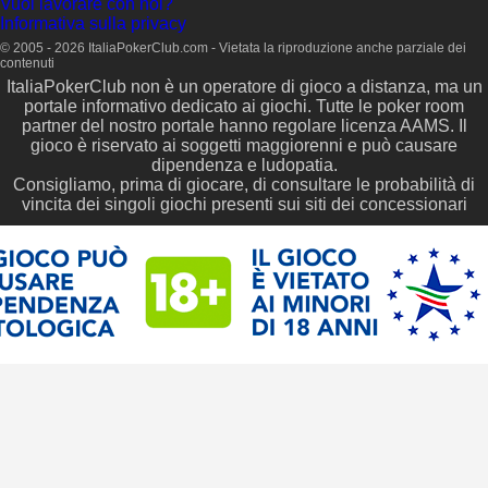
Vuoi lavorare con noi?
Informativa sulla privacy
© 2005 - 2026 ItaliaPokerClub.com - Vietata la riproduzione anche parziale dei
contenuti
ItaliaPokerClub non è un operatore di gioco a distanza, ma un
portale informativo dedicato ai giochi. Tutte le poker room
partner del nostro portale hanno regolare licenza AAMS. Il
gioco è riservato ai soggetti maggiorenni e può causare
dipendenza e ludopatia.
Consigliamo, prima di giocare, di consultare le probabilità di
vincita dei singoli giochi presenti sui siti dei concessionari