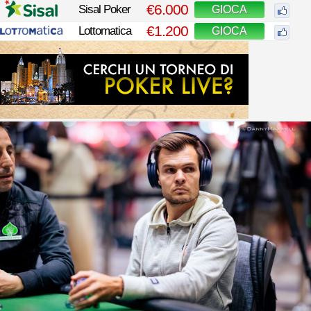
€6.000
Sisal Poker
GIOCA
€1.200
Lottomatica
GIOCA