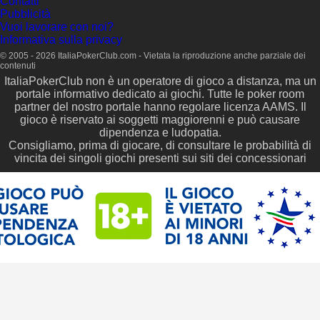
Contatti
Pubblicità
Vuoi lavorare con noi?
Informativa sulla privacy
© 2005 - 2026 ItaliaPokerClub.com - Vietata la riproduzione anche parziale dei
contenuti
ItaliaPokerClub non è un operatore di gioco a distanza, ma un
portale informativo dedicato ai giochi. Tutte le poker room
partner del nostro portale hanno regolare licenza AAMS. Il
gioco è riservato ai soggetti maggiorenni e può causare
dipendenza e ludopatia.
Consigliamo, prima di giocare, di consultare le probabilità di
vincita dei singoli giochi presenti sui siti dei concessionari