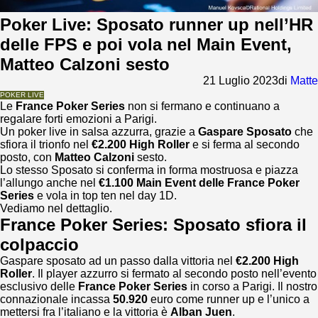
Poker Live: Sposato runner up nell’HR
delle FPS e poi vola nel Main Event,
Matteo Calzoni sesto
21 Luglio 2023
di
Matte
POKER LIVE
Le
France Poker Series
non si fermano e continuano a
regalare forti emozioni a Parigi.
Un poker live in salsa azzurra, grazie a
Gaspare Sposato
che
sfiora il trionfo nel
€2.200 High Roller
e si ferma al secondo
posto, con
Matteo Calzoni
sesto.
Lo stesso Sposato si conferma in forma mostruosa e piazza
l’allungo anche nel
€1.100 Main Event delle France Poker
Series
e vola in top ten nel day 1D.
Vediamo nel dettaglio.
France Poker Series: Sposato sfiora il
colpaccio
Gaspare sposato ad un passo dalla vittoria nel
€2.200 High
Roller
. Il player azzurro si fermato al secondo posto nell’evento
esclusivo delle
France Poker Series
in corso a Parigi. Il nostro
connazionale incassa
50.920
euro come runner up e l’unico a
mettersi fra l’italiano e la vittoria è
Alban Juen
.