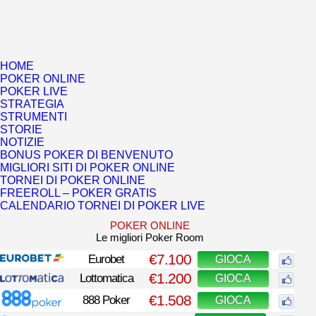
HOME
POKER ONLINE
POKER LIVE
STRATEGIA
STRUMENTI
STORIE
NOTIZIE
BONUS POKER DI BENVENUTO
MIGLIORI SITI DI POKER ONLINE
TORNEI DI POKER ONLINE
FREEROLL – POKER GRATIS
CALENDARIO TORNEI DI POKER LIVE
POKER ONLINE
Le migliori Poker Room
€7.100
Eurobet
GIOCA
€1.200
Lottomatica
GIOCA
€1.508
888 Poker
GIOCA