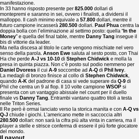
manifestazione.
In 33 hanno risposto presente per
825.000
dollari di
montepremi e saranno in sei, ovvero i finalisti, a dividersi il
malloppo. Il cash minimo equivale a
57.800
dollari, mentre il
futuro campione incasserà
280.500
dollari.
Paul Phua
centra la
doppia bolla con l’eliminazione al settimo posto: quella “
In the
Money
” e quella del final table, mentre
Danny Tang
insegue il
bis di vittorie da leader.
Ma nella discesa al titolo le carte vengono mischiate nel vero
senso della parola.
Anson Ewe
saluta al sesto posto, con Thai
Ha che perde
A-J vs 10-10
di
Stephen Chidwick
e molla la
presa in quinta piazza. Non c’è posto sul podio nemmeno per
Daniel Dvoress
il cui
A-9
soccombe ad
A-Q
di
Phil Ivey
.
La medagli di bronzo finisce al collo di
Stephen Chidwick
,
quando
A-K
del padrone di casa si vede superare da
Q-9
di
Phil che centra un 9 al flop. Il 10 volte campione
WSOP
si
presenta con un vantaggio abissale nel count per il duello
finale vs
Danny Tang
. Entrambi vantano quattro titoli a testa
nelle Triton Series.
Il Re però è ormai lanciato verso la storica manita e con
A-Q vs
Q-J
chiude i giochi. L’americano mette in saccoccia altri
280.500
dollari: non sarà la cifra più alta vinta in carriera, ma il
player a stelle e strisce conferma di essere il più forte giocatore
del mondo.
Il payout