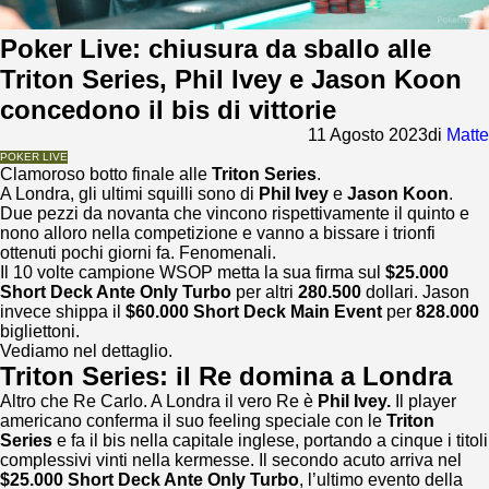
Poker Live: chiusura da sballo alle
Triton Series, Phil Ivey e Jason Koon
concedono il bis di vittorie
11 Agosto 2023
di
Matte
POKER LIVE
Clamoroso botto finale alle
Triton Series
.
A Londra, gli ultimi squilli sono di
Phil Ivey
e
Jason Koon
.
Due pezzi da novanta che vincono rispettivamente il quinto e
nono alloro nella competizione e vanno a bissare i trionfi
ottenuti pochi giorni fa. Fenomenali.
Il 10 volte campione WSOP metta la sua firma sul
$25.000
Short Deck Ante Only Turbo
per altri
280.500
dollari. Jason
invece shippa il
$60.000 Short Deck Main Event
per
828.000
bigliettoni.
Vediamo nel dettaglio.
Triton Series: il Re domina a Londra
Altro che Re Carlo. A Londra il vero Re è
Phil Ivey.
Il player
americano conferma il suo feeling speciale con le
Triton
Series
e fa il bis nella capitale inglese, portando a cinque i titoli
complessivi vinti nella kermesse. Il secondo acuto arriva nel
$25.000 Short Deck Ante Only Turbo
, l’ultimo evento della