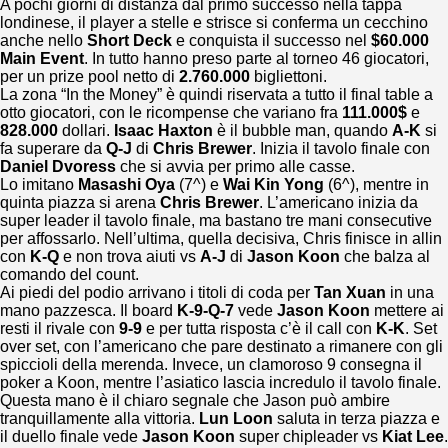
A pochi giorni di distanza dal primo successo nella tappa
londinese, il player a stelle e strisce si conferma un cecchino
anche nello
Short Deck
e conquista il successo nel
$60.000
Main Event
. In tutto hanno preso parte al torneo 46 giocatori,
per un prize pool netto di
2.760.000
bigliettoni.
La zona “In the Money” è quindi riservata a tutto il final table a
otto giocatori, con le ricompense che variano fra
111.000$
e
828.000
dollari.
Isaac Haxton
è il bubble man, quando
A-K
si
fa superare da
Q-J
di
Chris Brewer
. Inizia il tavolo finale con
Daniel Dvoress
che si avvia per primo alle casse.
Lo imitano
Masashi Oya
(7^) e
Wai Kin Yong
(6^), mentre in
quinta piazza si arena
Chris Brewer
. L’americano inizia da
super leader il tavolo finale, ma bastano tre mani consecutive
per affossarlo. Nell’ultima, quella decisiva, Chris finisce in allin
con
K-Q
e non trova aiuti vs
A-J
di
Jason Koon
che balza al
comando del count.
Ai piedi del podio arrivano i titoli di coda per
Tan Xuan
in una
mano pazzesca. Il board
K-9-Q-7
vede
Jason Koon
mettere ai
resti il rivale con
9-9
e per tutta risposta c’è il call con
K-K
. Set
over set, con l’americano che pare destinato a rimanere con gli
spiccioli della merenda. Invece, un clamoroso 9 consegna il
poker a Koon, mentre l’asiatico lascia incredulo il tavolo finale.
Questa mano è il chiaro segnale che Jason può ambire
tranquillamente alla vittoria.
Lun Loon
saluta in terza piazza e
il duello finale vede
Jason Koon
super chipleader vs
Kiat Lee
.