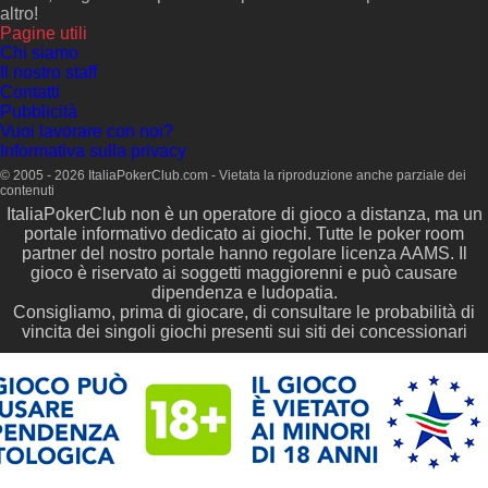
altro!
Pagine utili
Chi siamo
Il nostro staff
Contatti
Pubblicità
Vuoi lavorare con noi?
Informativa sulla privacy
© 2005 - 2026 ItaliaPokerClub.com - Vietata la riproduzione anche parziale dei
contenuti
ItaliaPokerClub non è un operatore di gioco a distanza, ma un
portale informativo dedicato ai giochi. Tutte le poker room
partner del nostro portale hanno regolare licenza AAMS. Il
gioco è riservato ai soggetti maggiorenni e può causare
dipendenza e ludopatia.
Consigliamo, prima di giocare, di consultare le probabilità di
vincita dei singoli giochi presenti sui siti dei concessionari