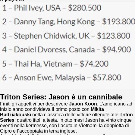
Triton Series: Jason è un cannibale
Finiti gli aggettivi per descrivere
Jason Koon
. L’americano ad
inizio anno condivideva il primo posto con
Mikita
Badziakouski
nella classifica delle vittorie ottenute alle
Triton
Series
; quattro titoli a testa. In otto mesi Jason ha vinto cinque
eventi nella kermesse, con l’acuto in Vietnam, la doppietta di
Cipro e l’accoppiata in terra inglese.