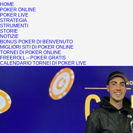
HOME
POKER ONLINE
POKER LIVE
STRATEGIA
STRUMENTI
STORIE
NOTIZIE
BONUS POKER DI BENVENUTO
MIGLIORI SITI DI POKER ONLINE
TORNEI DI POKER ONLINE
FREEROLL – POKER GRATIS
CALENDARIO TORNEI DI POKER LIVE