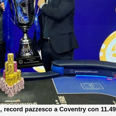
s, record pazzesco a Coventry con 11.4