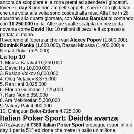
ancora da scoppiare e la zona premi ad attendere i giocatori.
Invece il
day 3
non non ammette appelli, specie con gli italiani
che una volta alla volta sono costretti alla resa. Alla fine in 28
sbarcano alla quarta giornata, con
Mousa Barakat
al comando
con
10.250.000
unità. Alle sue spalle scalpita un pezzo da
novanta come
David Hu
: 10 milioni di pezzi e il sorpasso a
portata di mano.
Rivedremo all’opera anche i vari
Alexey Popov
(1.800.000),
Dominik Panka
(1.600.000), Bassel Moussa (1.400.000) e
Nenad Dukic (525.000).
La top 10
1. Mousa Barakat 10,250,000
2. David Hu 10,000,000
3. Ruslan Volkov 8,600,000
4. Oleg Netaliev 8,375,000
5. Ran Ilani 8,025,000
6. Florian Guimond 7,125,000
7. Karo Nuri 5,350,000
8. Ara Melkisetian 5,300,000
9. Valeriy Pak 4,900,000
10. Chinguun Bolor-Erdene 4,725,000
Italian Poker Sport: Deidda avanza
A Rozvadov il
€380 Italian Poker Sport
prosegue i suoi infiniti
day 1 per la 51^ edizione che mette in palio un milione