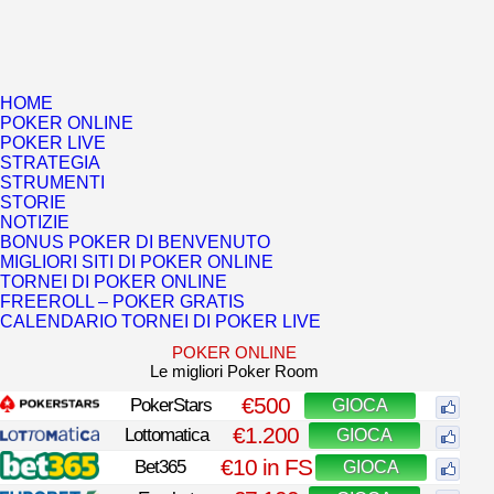
HOME
POKER ONLINE
POKER LIVE
STRATEGIA
STRUMENTI
STORIE
NOTIZIE
BONUS POKER DI BENVENUTO
MIGLIORI SITI DI POKER ONLINE
TORNEI DI POKER ONLINE
FREEROLL – POKER GRATIS
CALENDARIO TORNEI DI POKER LIVE
POKER ONLINE
Le migliori Poker Room
€500
PokerStars
GIOCA
€1.200
Lottomatica
GIOCA
€10 in FS
Bet365
GIOCA