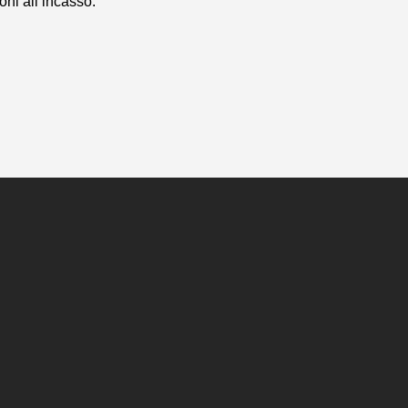
oni all’incasso.