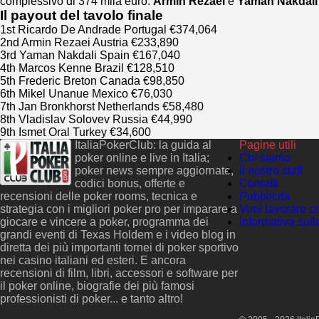
complessivo di 374 mila euro.
Armin Rezaei
e
Yaman Nakdali
Il payout del tavolo finale
1st Ricardo De Andrade Portugal €374,064
2nd Armin Rezaei Austria €233,890
3rd Yaman Nakdali Spain €167,040
4th Marcos Kenne Brazil €128,510
5th Frederic Breton Canada €98,850
6th Mikel Unanue Mexico €76,030
7th Jan Bronkhorst Netherlands €58,480
8th Vladislav Solovev Russia €44,990
9th Ismet Oral Turkey €34,600
ItaliaPokerClub: la guida al
Pagine utili
poker online e live in Italia;
Chi siamo
poker news sempre aggiornate,
Il nostro staff
codici bonus, offerte e
Contatti
recensioni delle poker rooms, tecnica e
Pubblicità
strategia con i migliori poker pro per imparare a
Vuoi lavorare c
giocare e vincere a poker, programma dei
Informativa sull
grandi eventi di Texas Holdem e i video blog in
diretta dei più importanti tornei di poker sportivo
nei casino italiani ed esteri. E ancora
recensioni di film, libri, accessori e software per
il poker online, biografie dei più famosi
professionisti di poker... e tanto altro!