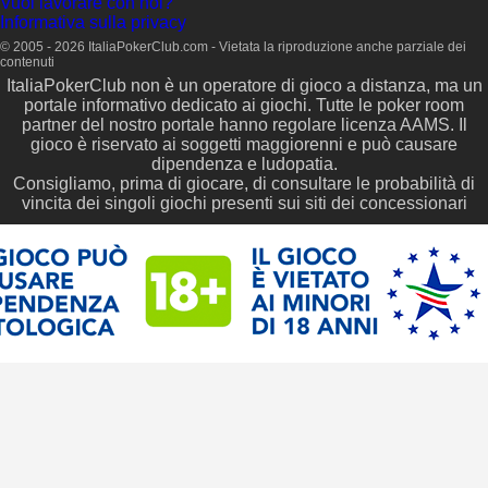
Vuoi lavorare con noi?
Informativa sulla privacy
© 2005 - 2026 ItaliaPokerClub.com - Vietata la riproduzione anche parziale dei
contenuti
ItaliaPokerClub non è un operatore di gioco a distanza, ma un
portale informativo dedicato ai giochi. Tutte le poker room
partner del nostro portale hanno regolare licenza AAMS. Il
gioco è riservato ai soggetti maggiorenni e può causare
dipendenza e ludopatia.
Consigliamo, prima di giocare, di consultare le probabilità di
vincita dei singoli giochi presenti sui siti dei concessionari