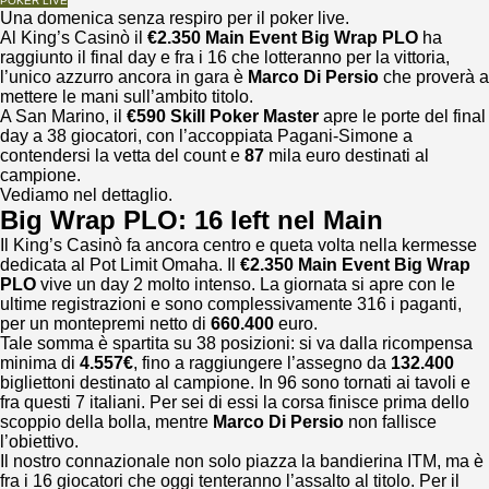
POKER LIVE
Una domenica senza respiro per il poker live.
Al King’s Casinò il
€2.350 Main Event Big Wrap PLO
ha
raggiunto il final day e fra i 16 che lotteranno per la vittoria,
l’unico azzurro ancora in gara è
Marco Di Persio
che proverà a
mettere le mani sull’ambito titolo.
A San Marino, il
€590 Skill Poker Master
apre le porte del final
day a 38 giocatori, con l’accoppiata Pagani-Simone a
contendersi la vetta del count e
87
mila euro destinati al
campione.
Vediamo nel dettaglio.
Big Wrap PLO: 16 left nel Main
Il King’s Casinò fa ancora centro e queta volta nella kermesse
dedicata al Pot Limit Omaha. Il
€2.350 Main Event Big Wrap
PLO
vive un day 2 molto intenso. La giornata si apre con le
ultime registrazioni e sono complessivamente 316 i paganti,
per un montepremi netto di
660.400
euro.
Tale somma è spartita su 38 posizioni: si va dalla ricompensa
minima di
4.557€
, fino a raggiungere l’assegno da
132.400
bigliettoni destinato al campione. In 96 sono tornati ai tavoli e
fra questi 7 italiani. Per sei di essi la corsa finisce prima dello
scoppio della bolla, mentre
Marco Di Persio
non fallisce
l’obiettivo.
Il nostro connazionale non solo piazza la bandierina ITM, ma è
fra i 16 giocatori che oggi tenteranno l’assalto al titolo. Per il