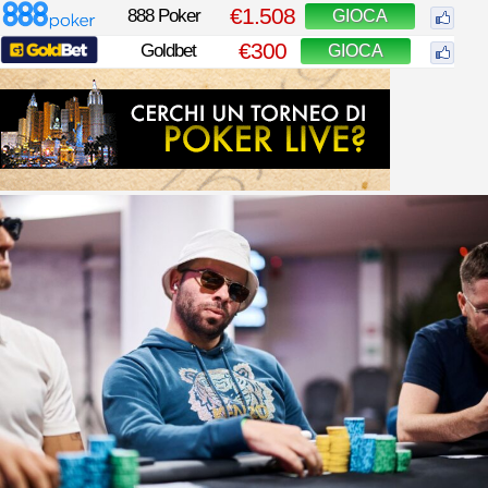
€1.508
888 Poker
GIOCA
€300
Goldbet
GIOCA