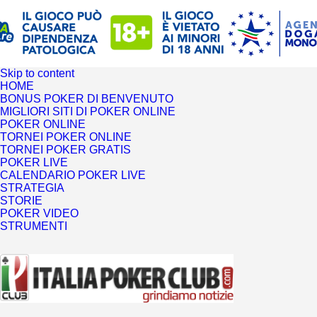
Skip to content
HOME
BONUS POKER DI BENVENUTO
MIGLIORI SITI DI POKER ONLINE
POKER ONLINE
TORNEI POKER ONLINE
TORNEI POKER GRATIS
POKER LIVE
CALENDARIO POKER LIVE
STRATEGIA
STORIE
POKER VIDEO
STRUMENTI