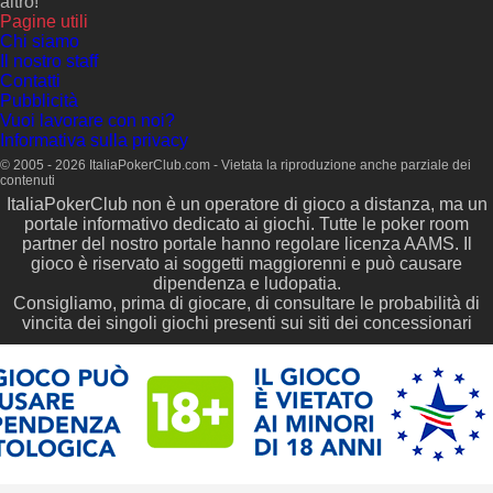
altro!
Pagine utili
Chi siamo
Il nostro staff
Contatti
Pubblicità
Vuoi lavorare con noi?
Informativa sulla privacy
© 2005 - 2026 ItaliaPokerClub.com - Vietata la riproduzione anche parziale dei
contenuti
ItaliaPokerClub non è un operatore di gioco a distanza, ma un
portale informativo dedicato ai giochi. Tutte le poker room
partner del nostro portale hanno regolare licenza AAMS. Il
gioco è riservato ai soggetti maggiorenni e può causare
dipendenza e ludopatia.
Consigliamo, prima di giocare, di consultare le probabilità di
vincita dei singoli giochi presenti sui siti dei concessionari