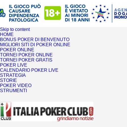
Skip to content
HOME
BONUS POKER DI BENVENUTO
MIGLIORI SITI DI POKER ONLINE
POKER ONLINE
TORNEI POKER ONLINE
TORNEI POKER GRATIS
POKER LIVE
CALENDARIO POKER LIVE
STRATEGIA
STORIE
POKER VIDEO
STRUMENTI