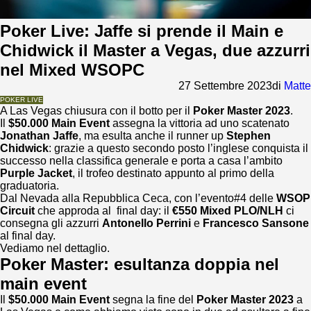
Poker Live: Jaffe si prende il Main e
Chidwick il Master a Vegas, due azzurri
nel Mixed WSOPC
27 Settembre 2023
di
Matte
POKER LIVE
A Las Vegas chiusura con il botto per il
Poker Master 2023
.
Il
$50.000 Main Event
assegna la vittoria ad uno scatenato
Jonathan Jaffe
, ma esulta anche il runner up
Stephen
Chidwick
: grazie a questo secondo posto l’inglese conquista il
successo nella classifica generale e porta a casa l’ambito
Purple Jacket
, il trofeo destinato appunto al primo della
graduatoria.
Dal Nevada alla Repubblica Ceca, con l’evento#4 delle
WSOP
Circuit
che approda al final day: il
€550 Mixed PLO/NLH
ci
consegna gli azzurri
Antonello Perrini
e
Francesco Sansone
al final day.
Vediamo nel dettaglio.
Poker Master: esultanza doppia nel
main event
Il
$50.000 Main Event
segna la fine del
Poker Master 2023
a