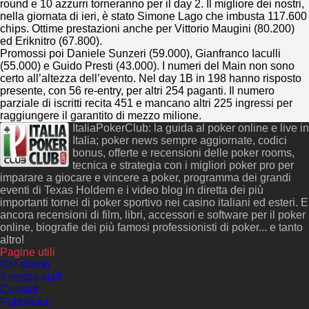
round e 10 azzurri torneranno per il day 2. Il migliore dei nostri,
nella giornata di ieri, è stato Simone Lago che imbusta 117.600
chips. Ottime prestazioni anche per Vittorio Maugini (80.200)
ed Eriknitro (67.800).
Promossi poi Daniele Sunzeri (59.000), Gianfranco Iaculli
(55.000) e Guido Presti (43.000). I numeri del Main non sono
certo all’altezza dell’evento. Nel day 1B in 198 hanno risposto
presente, con 56 re-entry, per altri 254 paganti. Il numero
parziale di iscritti recita 451 e mancano altri 225 ingressi per
raggiungere il garantito di mezzo milione.
ItaliaPokerClub: la guida al poker online e live in
Italia; poker news sempre aggiornate, codici
bonus, offerte e recensioni delle poker rooms,
tecnica e strategia con i migliori poker pro per
imparare a giocare e vincere a poker, programma dei grandi
eventi di Texas Holdem e i video blog in diretta dei più
importanti tornei di poker sportivo nei casino italiani ed esteri. E
ancora recensioni di film, libri, accessori e software per il poker
online, biografie dei più famosi professionisti di poker... e tanto
altro!
Pagine utili
Chi siamo
Il nostro staff
Contatti
Pubblicità