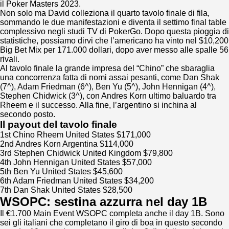
il Poker Masters 2023.
Non solo ma David colleziona il quarto tavolo finale di fila,
sommando le due manifestazioni e diventa il settimo final table
complessivo negli studi TV di PokerGo. Dopo questa pioggia di
statistiche, possiamo dirvi che l’americano ha vinto nel $10,200
Big Bet Mix per 171.000 dollari, dopo aver messo alle spalle 56
rivali.
Al tavolo finale la grande impresa del “Chino” che sbaraglia
una concorrenza fatta di nomi assai pesanti, come Dan Shak
(7^), Adam Friedman (6^), Ben Yu (5^), John Hennigan (4^),
Stephen Chidwick (3^), con Andres Korn ultimo baluardo tra
Rheem e il successo. Alla fine, l’argentino si inchina al
secondo posto.
Il payout del tavolo finale
1st Chino Rheem United States $171,000
2nd Andres Korn Argentina $114,000
3rd Stephen Chidwick United Kingdom $79,800
4th John Hennigan United States $57,000
5th Ben Yu United States $45,600
6th Adam Friedman United States $34,200
7th Dan Shak United States $28,500
WSOPC: sestina azzurra nel day 1B
Il €1.700 Main Event WSOPC completa anche il day 1B. Sono
sei gli italiani che completano il giro di boa in questo secondo