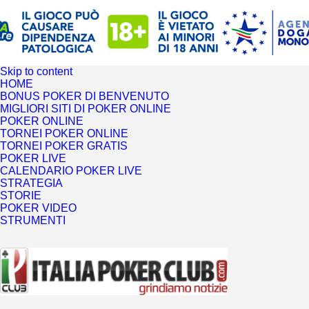
Skip to content
HOME
BONUS POKER DI BENVENUTO
MIGLIORI SITI DI POKER ONLINE
POKER ONLINE
TORNEI POKER ONLINE
TORNEI POKER GRATIS
POKER LIVE
CALENDARIO POKER LIVE
STRATEGIA
STORIE
POKER VIDEO
STRUMENTI