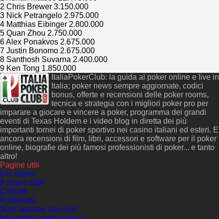
2 Chris Brewer 3.150.000
3 Nick Petrangelo 2.975.000
4 Matthias Eibinger 2.800.000
5 Quan Zhou 2.750.000
6 Alex Ponakvos 2.675.000
7 Justin Bonomo 2.675.000
8 Santhosh Suvarna 2.400.000
9 Ken Tong 1.850.000
ItaliaPokerClub: la guida al poker online e live in
Italia; poker news sempre aggiornate, codici
bonus, offerte e recensioni delle poker rooms,
tecnica e strategia con i migliori poker pro per
imparare a giocare e vincere a poker, programma dei grandi
eventi di Texas Holdem e i video blog in diretta dei più
importanti tornei di poker sportivo nei casino italiani ed esteri. E
ancora recensioni di film, libri, accessori e software per il poker
online, biografie dei più famosi professionisti di poker... e tanto
altro!
Pagine utili
Chi siamo
Il nostro staff
Contatti
Pubblicità
Vuoi lavorare con noi?
Informativa sulla privacy