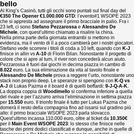
bello
Al King’s Casinò, tutti gli occhi sono puntati sul final day del
€350 The Opener €1.000.000 GTD
: l’evento#1 WSOPE 2023
che si appresta ad assegnare il primo bracciale in palio. Fra i
23 left, ci sono
Stefano Pezzarossa
e
Alessandro De
Michele
, con quest’ultimo chiamato a risalire la china.
Nella prima parte della giornata entrambi si mettono in
evidenza, ma il vento di lì a poco cambierà per i nostri giocatori.
Stefano vede scorrere i titoli di coda a 10 left, quando con
K-J
finisce in allin vs
A-10
di Florin Bilan. Nonostante il progetto di
colore che si apre al turn, il river non concederà alcun aiuto.
Pezzarossa è fuori dai giochi in decima piazza in cambio di
8.022
euro. La sua eliminazione da vita al tavolo finale e
Alessandro De Michele
prova a reggere l’urto, nonostante uno
stack non proprio deep. Le speranze si spengono con
K-Q vs
A-J
di Lukas Pazma e il board è di quelli beffardi:
9-J-Q-A-K
.
La doppia coppia di
Woodimello
si conferma inferiore a quella
del rivale e per l’azzurro arriva l’eliminazione in settima piazza
per
15.550
euro. Il trionfo finale è tutto per Lukas Pazma che
domerà il resto della compagnia fino ad issarsi sul gradino più
alto: il primo bracciale WSOPE 2023 parla slovacco.
Quest’ultimo incassa 110.000 euro, oltre al ticket da
10.350€
per il
Main Event WSOPE 2023
: lo stesso che finisce nelle
tasche dei primi dodici classificati e dunque, anche in quelle di