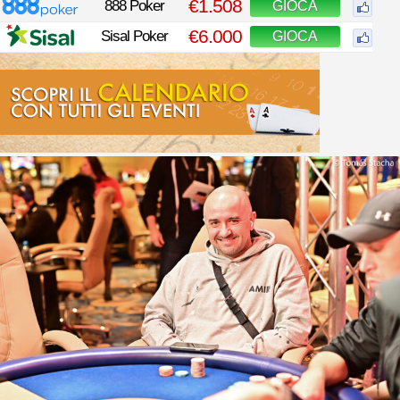
€1.508
888 Poker
GIOCA
€6.000
Sisal Poker
GIOCA