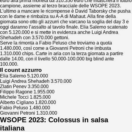
euro alla prima moneta da 310.350 euro che intascherà il futuro
campione, assieme al terzo bracciale delle WSOPE 2023.
L’ultimo a mancare le ricompense è David Taborsky che pusha
con le dame e rimbalza su A-A di Mahaut. Alla fine della
giornata sono otto gli azzurri che varcano la soglia del day 3 e
oggi daranno l’assalto al tavolo finale. Elia Salerno scatenato
con 5.120.000 e si mette in evidenza anche Luigi Andrea
Shehadeh con 3.570.000 gettoni.
Serve la rimonta a Fabio Peluso che troviamo a quota
1.480.000, così come a Giovanni Petroni che imbusta
1.310.000 chips. Carte in aria con la terza giornata a partire
dalle 14.00, con il livello 50.000-100.000 big blind ante
100.000.
Il count azzurro
Elia Salerno 5.120.000
Luigi Andrea Shehadeh 3.570.000
Zlatin Penev 3.350.000
Filippo Ragone 1.955.000
Michele Tocci 1.825.000
Alberto Cigliano 1.820.000
Fabio Peluso 1.480.000
Giovanni Petroni 1.310.000
WSOPE 2023: Colossus in salsa
italiana