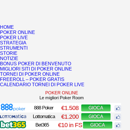
HOME
POKER ONLINE
POKER LIVE
STRATEGIA
STRUMENTI
STORIE
NOTIZIE
BONUS POKER DI BENVENUTO
MIGLIORI SITI DI POKER ONLINE
TORNEI DI POKER ONLINE
FREEROLL – POKER GRATIS
CALENDARIO TORNEI DI POKER LIVE
POKER ONLINE
Le migliori Poker Room
€1.508
888 Poker
GIOCA
€1.200
Lottomatica
GIOCA
€10 in FS
Bet365
GIOCA