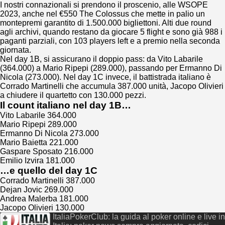
I nostri connazionali si prendono il proscenio, alle WSOPE
2023, anche nel €550 The Colossus che mette in palio un
montepremi garantito di 1.500.000 bigliettoni. Alti due round
agli archivi, quando restano da giocare 5 flight e sono già 988 i
paganti parziali, con 103 players left e a premio nella seconda
giornata.
Nel day 1B, si assicurano il doppio pass: da Vito Labarile
(364.000) a Mario Ripepi (289.000), passando per Ermanno Di
Nicola (273.000). Nel day 1C invece, il battistrada italiano è
Corrado Martinelli che accumula 387.000 unità, Jacopo Olivieri
a chiudere il quartetto con 130.000 pezzi.
Il count italiano nel day 1B…
Vito Labarile 364.000
Mario Ripepi 289.000
Ermanno Di Nicola 273.000
Mario Baietta 221.000
Gaspare Sposato 216.000
Emilio Izvira 181.000
…e quello del day 1C
Corrado Martinelli 387.000
Dejan Jovic 269.000
Andrea Malerba 181.000
Jacopo Olivieri 130.000
ItaliaPokerClub: la guida al poker online e live in