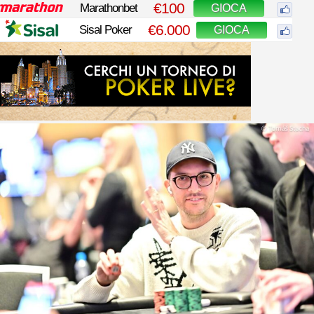
€100
Marathonbet
GIOCA
€6.000
Sisal Poker
GIOCA