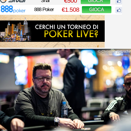
€500
Snai
GIOCA
€1.508
888 Poker
GIOCA