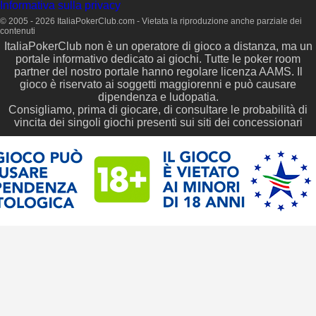
Informativa sulla privacy
© 2005 - 2026 ItaliaPokerClub.com - Vietata la riproduzione anche parziale dei
contenuti
ItaliaPokerClub non è un operatore di gioco a distanza, ma un
portale informativo dedicato ai giochi. Tutte le poker room
partner del nostro portale hanno regolare licenza AAMS. Il
gioco è riservato ai soggetti maggiorenni e può causare
dipendenza e ludopatia.
Consigliamo, prima di giocare, di consultare le probabilità di
vincita dei singoli giochi presenti sui siti dei concessionari