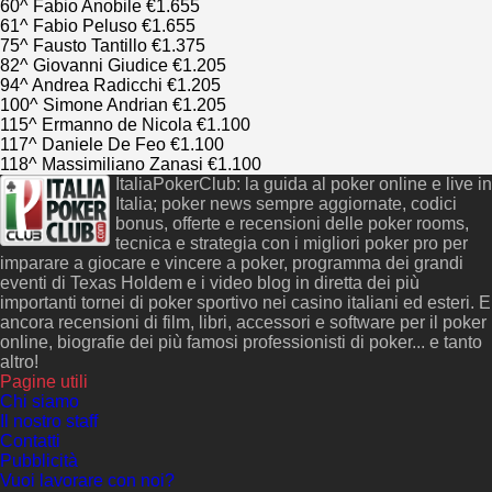
60^ Fabio Anobile €1.655
61^ Fabio Peluso €1.655
75^ Fausto Tantillo €1.375
82^ Giovanni Giudice €1.205
94^ Andrea Radicchi €1.205
100^ Simone Andrian €1.205
115^ Ermanno de Nicola €1.100
117^ Daniele De Feo €1.100
118^ Massimiliano Zanasi €1.100
ItaliaPokerClub: la guida al poker online e live in
Italia; poker news sempre aggiornate, codici
bonus, offerte e recensioni delle poker rooms,
tecnica e strategia con i migliori poker pro per
imparare a giocare e vincere a poker, programma dei grandi
eventi di Texas Holdem e i video blog in diretta dei più
importanti tornei di poker sportivo nei casino italiani ed esteri. E
ancora recensioni di film, libri, accessori e software per il poker
online, biografie dei più famosi professionisti di poker... e tanto
altro!
Pagine utili
Chi siamo
Il nostro staff
Contatti
Pubblicità
Vuoi lavorare con noi?