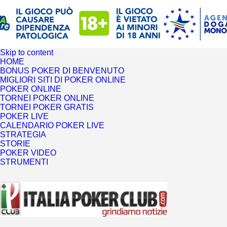
Skip to content
HOME
BONUS POKER DI BENVENUTO
MIGLIORI SITI DI POKER ONLINE
POKER ONLINE
TORNEI POKER ONLINE
TORNEI POKER GRATIS
POKER LIVE
CALENDARIO POKER LIVE
STRATEGIA
STORIE
POKER VIDEO
STRUMENTI