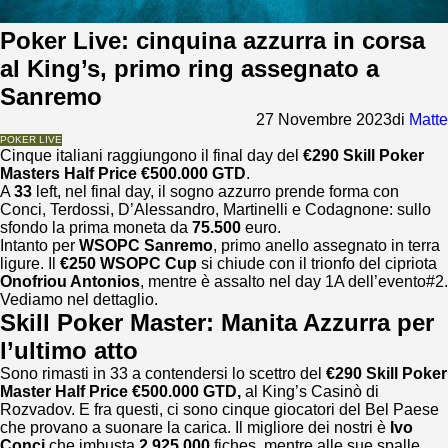
Poker Live: cinquina azzurra in corsa
al King’s, primo ring assegnato a
Sanremo
27 Novembre 2023
di
Matte
POKER LIVE
Cinque italiani raggiungono il final day del
€290 Skill Poker
Masters Half Price €500.000 GTD
.
A
33
left, nel final day, il sogno azzurro prende forma con
Conci, Terdossi, D’Alessandro, Martinelli e Codagnone: sullo
sfondo la prima moneta da
75.500
euro.
Intanto per
WSOPC Sanremo
, primo anello assegnato in terra
ligure. Il
€250 WSOPC Cup
si chiude con il trionfo del cipriota
Onofriou Antonios
, mentre è assalto nel day 1A dell’evento#2.
Vediamo nel dettaglio.
Skill Poker Master: Manita Azzurra per
l’ultimo atto
Sono rimasti in 33 a contendersi lo scettro del
€290 Skill Poker
Master Half Price €500.000 GTD,
al King’s Casinò di
Rozvadov. E fra questi, ci sono cinque giocatori del Bel Paese
che provano a suonare la carica. Il migliore dei nostri è
Ivo
Conci
che imbusta
2.925.000
fiches, mentre alle sue spalle