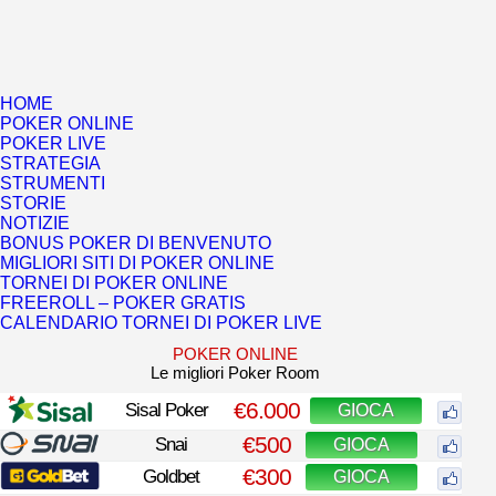
HOME
POKER ONLINE
POKER LIVE
STRATEGIA
STRUMENTI
STORIE
NOTIZIE
BONUS POKER DI BENVENUTO
MIGLIORI SITI DI POKER ONLINE
TORNEI DI POKER ONLINE
FREEROLL – POKER GRATIS
CALENDARIO TORNEI DI POKER LIVE
POKER ONLINE
Le migliori Poker Room
€6.000
Sisal Poker
GIOCA
€500
Snai
GIOCA
€300
Goldbet
GIOCA