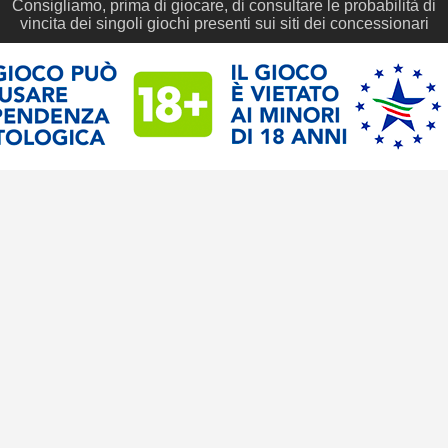
Consigliamo, prima di giocare, di consultare le probabilità di
vincita dei singoli giochi presenti sui siti dei concessionari