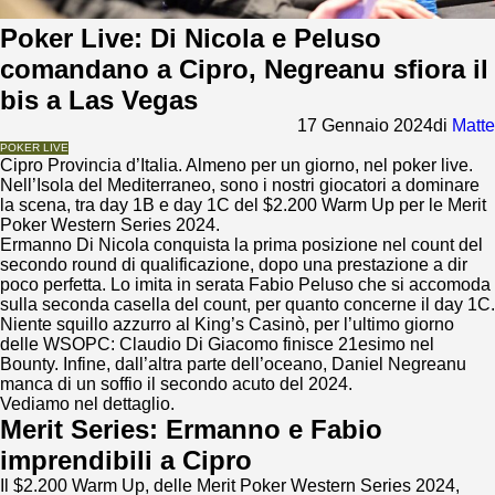
Poker Live: Di Nicola e Peluso
comandano a Cipro, Negreanu sfiora il
bis a Las Vegas
17 Gennaio 2024
di
Matte
POKER LIVE
Cipro Provincia d’Italia. Almeno per un giorno, nel poker live.
Nell’Isola del Mediterraneo, sono i nostri giocatori a dominare
la scena, tra day 1B e day 1C del $2.200 Warm Up per le Merit
Poker Western Series 2024.
Ermanno Di Nicola conquista la prima posizione nel count del
secondo round di qualificazione, dopo una prestazione a dir
poco perfetta. Lo imita in serata Fabio Peluso che si accomoda
sulla seconda casella del count, per quanto concerne il day 1C.
Niente squillo azzurro al King’s Casinò, per l’ultimo giorno
delle WSOPC: Claudio Di Giacomo finisce 21esimo nel
Bounty. Infine, dall’altra parte dell’oceano, Daniel Negreanu
manca di un soffio il secondo acuto del 2024.
Vediamo nel dettaglio.
Merit Series: Ermanno e Fabio
imprendibili a Cipro
Il $2.200 Warm Up, delle Merit Poker Western Series 2024,