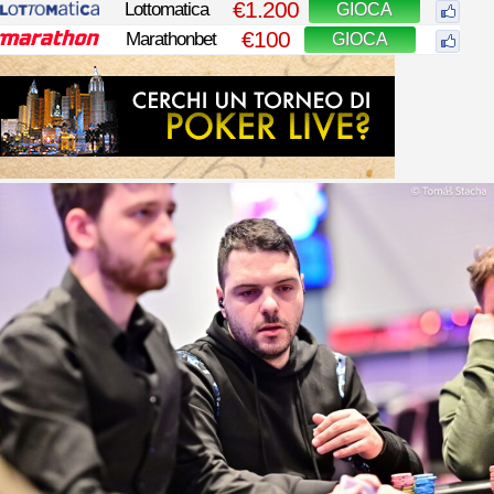
€1.200
Lottomatica
GIOCA
€100
Marathonbet
GIOCA