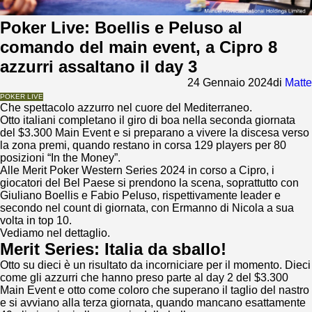
Poker Live: Boellis e Peluso al
comando del main event, a Cipro 8
azzurri assaltano il day 3
24 Gennaio 2024
di
Matte
POKER LIVE
Che spettacolo azzurro nel cuore del Mediterraneo.
Otto italiani completano il giro di boa nella seconda giornata
del $3.300 Main Event e si preparano a vivere la discesa verso
la zona premi, quando restano in corsa 129 players per 80
posizioni “In the Money”.
Alle Merit Poker Western Series 2024 in corso a Cipro, i
giocatori del Bel Paese si prendono la scena, soprattutto con
Giuliano Boellis e Fabio Peluso, rispettivamente leader e
secondo nel count di giornata, con Ermanno di Nicola a sua
volta in top 10.
Vediamo nel dettaglio.
Merit Series: Italia da sballo!
Otto su dieci è un risultato da incorniciare per il momento. Dieci
come gli azzurri che hanno preso parte al day 2 del $3.300
Main Event e otto come coloro che superano il taglio del nastro
e si avviano alla terza giornata, quando mancano esattamente