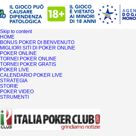
Skip to content
HOME
BONUS POKER DI BENVENUTO
MIGLIORI SITI DI POKER ONLINE
POKER ONLINE
TORNEI POKER ONLINE
TORNEI POKER GRATIS
POKER LIVE
CALENDARIO POKER LIVE
STRATEGIA
STORIE
POKER VIDEO
STRUMENTI