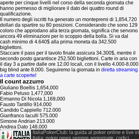
aperte per cinque livelli nel corso della seconda giornata che
hanno permesso di migliorare il dato dei quattro round di
qualificazione.
Il numero degli iscritti ha generato un montepremi di 1,854,720
dollari da spartire su 80 posizioni. Considerando che sono 129
coloro che approdano alla terza giornata, significa che servono
ancora 49 eliminazioni per lo scoppio della bolla. Si va dal
cash minimo di 4.640$ alla prima moneta da 342.500
bigliettoni.
Staccare il pass per il tavolo finale assicura 34.300$, mentre il
secondo posto garantisce 252.500 bigliettoni. Carte in aria con
il day 3 a partire dalle ore 12.00 locali, con il livello 4.000-8.000
big blind ante 8.000. Seguiremo la giornata in
diretta streaming
a carte scoperte
!
Il count azzurro
Giuliano Boellis 1,654,000
Fabio Peluso 1,477,000
Ermanno Di Nicola 1,169,000
Fausto Tantillo 914.000
Candido Cappiello 712.000
Gianfranco Iaculli 575.000
Simone Andrian 213.000
Andrea Dato 148.000
ItaliaPokerClub: la guida al poker online e live in
Italia; poker news sempre aggiornate, codici