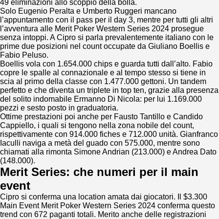
49 eliminazioni allo scoppio della bolla.
Solo Eugenio Peralta e Umberto Ruggeri mancano
l’appuntamento con il pass per il day 3, mentre per tutti gli altri
l’avventura alle Merit Poker Western Series 2024 prosegue
senza intoppi. A Cipro si parla prevalentemente italiano con le
prime due posizioni nel count occupate da Giuliano Boellis e
Fabio Peluso.
Boellis vola con 1.654.000 chips e guarda tutti dall’alto. Fabio
copre le spalle al connazionale e al tempo stesso si tiene in
scia al primo della classe con 1.477.000 gettoni. Un tandem
perfetto e che diventa un triplete in top ten, grazie alla presenza
del solito indomabile Ermanno Di Nicola: per lui 1.169.000
pezzi e sesto posto in graduatoria.
Ottime prestazioni poi anche per Fausto Tantillo e Candido
Cappiello, i quali si tengono nella zona nobile del count,
rispettivamente con 914.000 fiches e 712.000 unità. Gianfranco
Iaculli naviga a metà del guado con 575.000, mentre sono
chiamati alla rimonta Simone Andrian (213.000) e Andrea Dato
(148.000).
Merit Series: che numeri per il main
event
Cipro si conferma una location amata dai giocatori. Il $3.300
Main Event Merit Poker Western Series 2024 conferma questo
trend con 672 paganti totali. Merito anche delle registrazioni