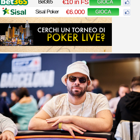
€10 in FS
Bet365
GIOCA
€6.000
Sisal Poker
GIOCA