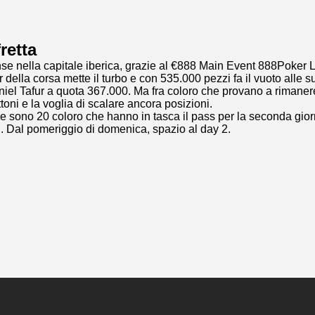
retta
nse nella capitale iberica, grazie al €888 Main Event 888Poker Li
 della corsa mette il turbo e con 535.000 pezzi fa il vuoto alle s
niel Tafur a quota 367.000. Ma fra coloro che provano a rimanere 
oni e la voglia di scalare ancora posizioni.
1A e sono 20 coloro che hanno in tasca il pass per la seconda gi
D. Dal pomeriggio di domenica, spazio al day 2.