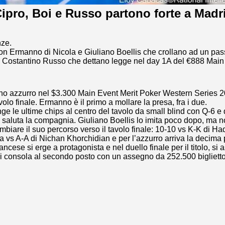
 Cipro, Boi e Russo partono forte a Madr
nze.
 con Ermanno di Nicola e Giuliano Boellis che crollano ad un passo
Boi e Costantino Russo che dettano legge nel day 1A del €888 Ma
il sogno azzurro nel $3.300 Main Event Merit Poker Western Serie
olo finale. Ermanno è il primo a mollare la presa, fra i due.
ge le ultime chips al centro del tavolo da small blind con Q-6 e
 saluta la compagnia. Giuliano Boellis lo imita poco dopo, ma no
biare il suo percorso verso il tavolo finale: 10-10 vs K-K di Had
 vs A-A di Nichan Khorchidian e per l’azzurro arriva la decima p
ancese si erge a protagonista e nel duello finale per il titolo, si 
si consola al secondo posto con un assegno da 252.500 biglietto