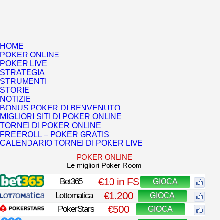
HOME
POKER ONLINE
POKER LIVE
STRATEGIA
STRUMENTI
STORIE
NOTIZIE
BONUS POKER DI BENVENUTO
MIGLIORI SITI DI POKER ONLINE
TORNEI DI POKER ONLINE
FREEROLL – POKER GRATIS
CALENDARIO TORNEI DI POKER LIVE
POKER ONLINE
Le migliori Poker Room
€10 in FS
Bet365
GIOCA
€1.200
Lottomatica
GIOCA
€500
PokerStars
GIOCA