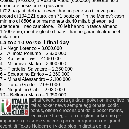
Coletta (970.000) e Rosa di Paolo (600.000) proveranno a
rimontare posizioni su posizioni.
I 702 paganti del main event hanno generato il prize pool
record di 194.221 euro, con 71 posizioni “In the Money”: cash
minimo di 850€ e prima moneta da 40 mila bigliettoni ad
attendere il neo campione. I 20 left hanno in tasca almeno
1.500 euro, mentre gli otto finalisti hanno garantiti almeno 4
mila euro.
La top 10 verso il final day
1 – Negri Lorenzo – 3.000.000
2 – Alimeta Pellumb – 2.920.000
3 – Kallashi Elvis – 2.560.000
4 – Milanović Marko – 2.400.000
5 – Fiordelisi Salvatore – 2.360.000
6 – Scalabrino Enrico – 2.260.000
7 – Minasi Alessandro – 2.100.000
8 – Bonari Guido – 2.090.000
9 – Negrut Ion Gabi – 2.030.000
10 – Bellomo Marco – 1.950.000
ItaliaPokerClub: la guida al poker online e live in
Italia; poker news sempre aggiornate, codici
bonus, offerte e recensioni delle poker rooms,
tecnica e strategia con i migliori poker pro per
imparare a giocare e vincere a poker, programma dei grandi
eventi di Texas Holdem e i video blog in diretta dei più