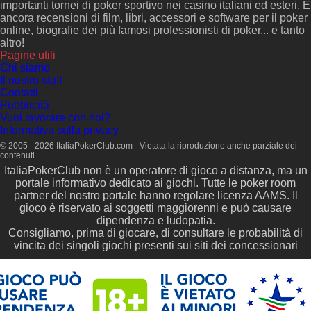
importanti tornei di poker sportivo nei casino italiani ed esteri. E
ancora recensioni di film, libri, accessori e software per il poker
online, biografie dei più famosi professionisti di poker... e tanto
altro!
Pagine utili
Chi siamo
Il nostro staff
Contatti
Pubblicità
Vuoi lavorare con noi?
Informativa sulla privacy
© 2005 - 2026 ItaliaPokerClub.com - Vietata la riproduzione anche parziale dei
contenuti
ItaliaPokerClub non è un operatore di gioco a distanza, ma un
portale informativo dedicato ai giochi. Tutte le poker room
partner del nostro portale hanno regolare licenza AAMS. Il
gioco è riservato ai soggetti maggiorenni e può causare
dipendenza e ludopatia.
Consigliamo, prima di giocare, di consultare le probabilità di
vincita dei singoli giochi presenti sui siti dei concessionari