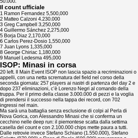
50.000.
Il count ufficiale
1 Ramon Fernandez 5,500,000
2 Matteo Calzoni 4.230.000
3 Greg Campbell 3,250,000
4 Guillermo Sánchez 2,275,000
5 Borja Diaz 2,170,000
6 Carlos Perez-Dosio 1,550,000
7 Juan Lyons 1,335,000
8 George Chiriac 1,180,000
9 Manuel Ledesma 495,000
ISOP: Minasi in corsa
20 left. Il Main Event ISOP non lascia spazio a recriminazioni o
appelli, con una netta scrematura del field nel corso della
seconda giornata: 257 players ai nastri di partenza del day 2 e
dopo 237 eliminazioni, c’è Lorenzo Negri al comando della
truppa. Per il primo della classe 3.000.000 di pezzi e la voglia
di prendersi il successo nella tappa dei record, con 702
ingressi nel main.
Ma sarà una battaglia senza esclusione di colpi al Perla di
Nova Gorica, con Alessandro Minasi che si conferma un
cecchino nelle deep run: il piemontese scatta dalla settima
casella del count e con 2.100.000 chips mette paura a tutti.
Dalle retrovie invece Stefano Schiano (1.550.000), Stefano