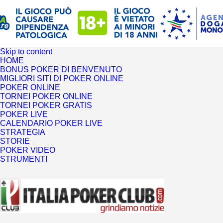
Skip to content
HOME
BONUS POKER DI BENVENUTO
MIGLIORI SITI DI POKER ONLINE
POKER ONLINE
TORNEI POKER ONLINE
TORNEI POKER GRATIS
POKER LIVE
CALENDARIO POKER LIVE
STRATEGIA
STORIE
POKER VIDEO
STRUMENTI