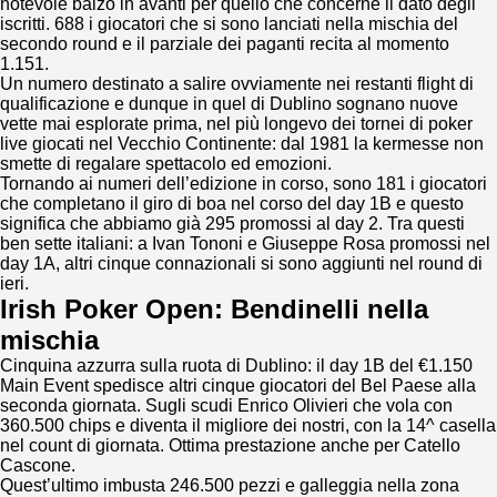
notevole balzo in avanti per quello che concerne il dato degli
iscritti. 688 i giocatori che si sono lanciati nella mischia del
secondo round e il parziale dei paganti recita al momento
1.151.
Un numero destinato a salire ovviamente nei restanti flight di
qualificazione e dunque in quel di Dublino sognano nuove
vette mai esplorate prima, nel più longevo dei tornei di poker
live giocati nel Vecchio Continente: dal 1981 la kermesse non
smette di regalare spettacolo ed emozioni.
Tornando ai numeri dell’edizione in corso, sono 181 i giocatori
che completano il giro di boa nel corso del day 1B e questo
significa che abbiamo già 295 promossi al day 2. Tra questi
ben sette italiani: a Ivan Tononi e Giuseppe Rosa promossi nel
day 1A, altri cinque connazionali si sono aggiunti nel round di
ieri.
Irish Poker Open: Bendinelli nella
mischia
Cinquina azzurra sulla ruota di Dublino: il day 1B del €1.150
Main Event spedisce altri cinque giocatori del Bel Paese alla
seconda giornata. Sugli scudi Enrico Olivieri che vola con
360.500 chips e diventa il migliore dei nostri, con la 14^ casella
nel count di giornata. Ottima prestazione anche per Catello
Cascone.
Quest’ultimo imbusta 246.500 pezzi e galleggia nella zona