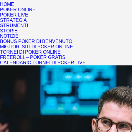
HOME
POKER ONLINE
POKER LIVE
STRATEGIA
STRUMENTI
STORIE
NOTIZIE
BONUS POKER DI BENVENUTO
MIGLIORI SITI DI POKER ONLINE
TORNEI DI POKER ONLINE
FREEROLL – POKER GRATIS
CALENDARIO TORNEI DI POKER LIVE