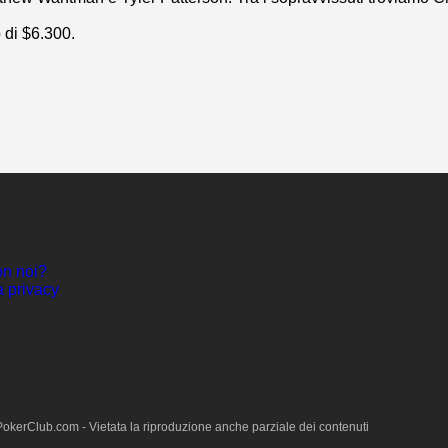
 di $6.300.
on noi?
a privacy
PokerClub.com - Vietata la riproduzione anche parziale dei contenuti