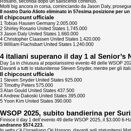
Rosario, seconda dopo un saliscendi continuo.
Molti big ancora in corsa, cominciando da Jason Daly, prose
Il nostro Dario Alioto eliminato in 57esima posizione per un
Il chipcount ufficiale
1 Tobias Hausen Germany 2.005.000
2 Shirley Rosario United States 1.745.000
3 Jason Daly United States 1.660.000
4 Christopher Claassen United States 1.420.000
5 William Flachsbart United States 1.240.000
4 italiani superano il day 1 al Senior’s 
Day 1a in chiusura al popolarissimo evento 48 delle WSOP 2025: 
Davanti a tutti lo statunitense Steven Snyder, mentre per gli ital
Il chipcount ufficiale
1 Steven Snyder United States 925.000
2 Timothy Peters 575.000
3 Alan Gould United States 437.500
4 Andrew Dakoski United States 395.000
5 Yoon Kim United States 390.000
WSOP 2025, subito bandierina per Sur
Finisce il day 1 dell’evento 49 delle WSOP 2025, il $3.000 6-Ha
andranno $574.223.
In vetta c’è l’israeliano Ori Hasson, davanti agli statunitensi