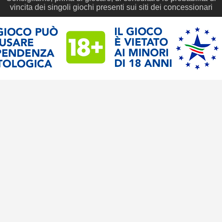
vincita dei singoli giochi presenti sui siti dei concessionari