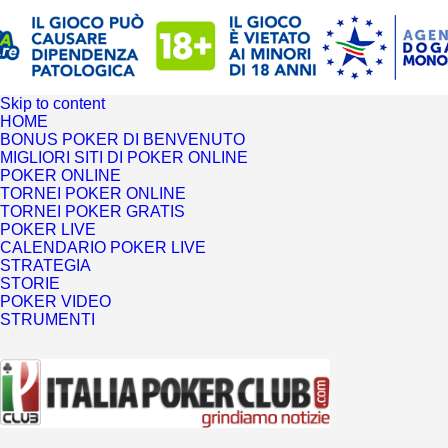
Skip to content
HOME
BONUS POKER DI BENVENUTO
MIGLIORI SITI DI POKER ONLINE
POKER ONLINE
TORNEI POKER ONLINE
TORNEI POKER GRATIS
POKER LIVE
CALENDARIO POKER LIVE
STRATEGIA
STORIE
POKER VIDEO
STRUMENTI