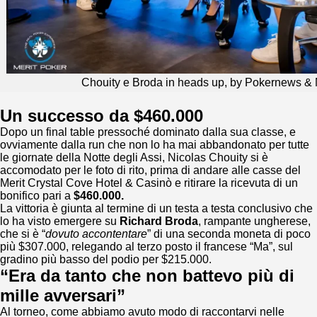
Chouity e Broda in heads up, by Pokernews & 
Un successo da $460.000
Dopo un final table pressoché dominato dalla sua classe, e
ovviamente dalla run che non lo ha mai abbandonato per tutte
le giornate della Notte degli Assi, Nicolas Chouity si è
accomodato per le foto di rito, prima di andare alle casse del
Merit Crystal Cove Hotel & Casinò e ritirare la ricevuta di un
bonifico pari a
$460.000.
La vittoria è giunta al termine di un testa a testa conclusivo che
lo ha visto emergere su
Richard Broda
, rampante ungherese,
che si è “
dovuto accontentare
” di una seconda moneta di poco
più $307.000, relegando al terzo posto il francese “Ma”, sul
gradino più basso del podio per $215.000.
“Era da tanto che non battevo più di
mille avversari”
Al torneo, come abbiamo avuto modo di raccontarvi nelle