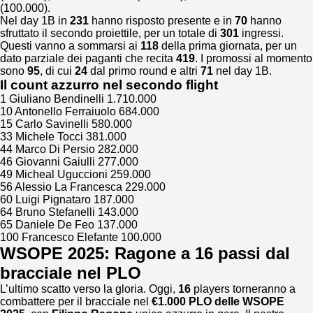
(100.000).
Nel day 1B in
231
hanno risposto presente e in
70
hanno
sfruttato il secondo proiettile, per un totale di
301
ingressi.
Questi vanno a sommarsi ai
118
della prima giornata, per un
dato parziale dei paganti che recita
419
. I promossi al momento
sono
95
, di cui
24
dal primo round e altri
71
nel day 1B.
Il count azzurro nel secondo flight
1 Giuliano Bendinelli 1.710.000
10 Antonello Ferraiuolo 684.000
15 Carlo Savinelli 580.000
33 Michele Tocci 381.000
44 Marco Di Persio 282.000
46 Giovanni Gaiulli 277.000
49 Micheal Uguccioni 259.000
56 Alessio La Francesca 229.000
60 Luigi Pignataro 187.000
64 Bruno Stefanelli 143.000
65 Daniele De Feo 137.000
100 Francesco Elefante 100.000
WSOPE 2025: Ragone a 16 passi dal
bracciale nel PLO
L’ultimo scatto verso la gloria. Oggi,
16
players torneranno a
combattere per il bracciale nel
€1.000 PLO delle WSOPE