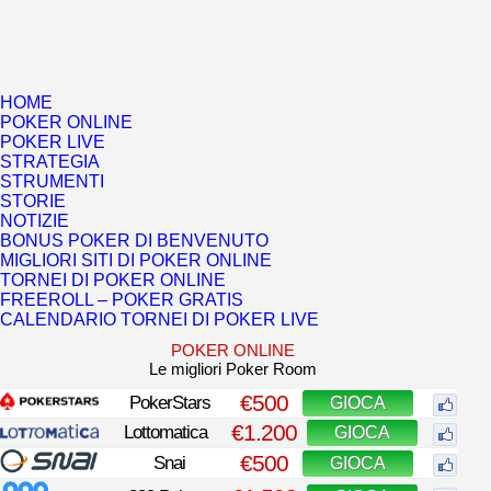
HOME
POKER ONLINE
POKER LIVE
STRATEGIA
STRUMENTI
STORIE
NOTIZIE
BONUS POKER DI BENVENUTO
MIGLIORI SITI DI POKER ONLINE
TORNEI DI POKER ONLINE
FREEROLL – POKER GRATIS
CALENDARIO TORNEI DI POKER LIVE
POKER ONLINE
Le migliori Poker Room
€500
PokerStars
GIOCA
€1.200
Lottomatica
GIOCA
€500
Snai
GIOCA