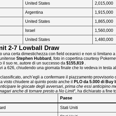
United States
2,015,000
Argentina
1,915,000
United States
1,865,000
Israel
1,560,000
United States
1,480,000
mit 2-7 Lowball Draw
no una certa dimestichezza con field oceanici e non si limitano 
tunitense
Stephen Hubbard
, foto in copertina courtesy Pokern
to il suo re, autore di un successo da
$155,819
.
ri a 626, chiudendo una giornata finale che lo vedeva in testa a
classificato, anch’egli a confermare il piazzamento provvisorio d
ha visto chiudere al quinto posto anche il
PLO da 5.000 di Buy 
anticipare le giocate degli avversari, prima che essi anticipino
 magari anche di tornare presto a No Limit
“, ha dichiarato a fine
Paese
ard
Stati Uniti