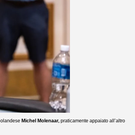
er olandese
Michel Molenaar,
praticamente appaiato all’altro