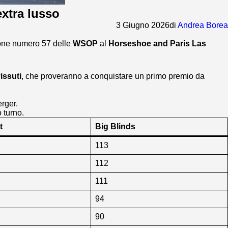
xtra lusso
3 Giugno 2026
di
Andrea Borea
zione numero 57 delle
WSOP
al
Horseshoe and Paris Las
issuti
, che proveranno a conquistare un primo premio da
rger.
 turno.
t
Big Blinds
113
112
111
94
90