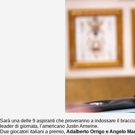
Sarà una delle 9 aspiranti che proveranno a indossare il bracci
leader di giornata, l’americano Justin Arnwine.
Due giocatori italiani a premio,
Adalberto Orrigo e Angelo Ma