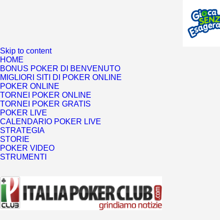
Skip to content
HOME
BONUS POKER DI BENVENUTO
MIGLIORI SITI DI POKER ONLINE
POKER ONLINE
TORNEI POKER ONLINE
TORNEI POKER GRATIS
POKER LIVE
CALENDARIO POKER LIVE
STRATEGIA
STORIE
POKER VIDEO
STRUMENTI