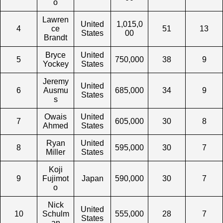
o
Lawren
United
1,015,0
4
ce
51
13
States
00
Brandt
Bryce
United
5
750,000
38
9
Yockey
States
Jeremy
United
6
Ausmu
685,000
34
9
States
s
Owais
United
7
605,000
30
8
Ahmed
States
Ryan
United
8
595,000
30
7
Miller
States
Koji
9
Fujimot
Japan
590,000
30
7
o
Nick
United
10
Schulm
555,000
28
7
States
an