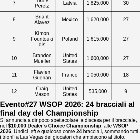
Yaniv
7
Latvia
1,825,000
30
Peretz
Briant
8
Mexico
1,620,000
27
Alavez
Kimon
9
Fountouki
Poland
1,615,000
27
dis
Brandon
United
10
1,600,000
27
Mueller
States
Flavien
11
France
1,050,000
18
Guenan
Craig
United
12
535,000
9
Mason
States
Evento#27 WSOP 2026: 24 bracciali al
final day del Championship
Si annuncia a dir poco spettacolare la discesa per il bracciale,
nel
$10,000 Dealer’s Choice Championship
, alle
WSOP
2026
. Undici left e qualcosa come
24
bracciali, sommando tutti
i trionfi a Las Vegas dei giocatori che ambiscono al titolo.