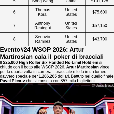
5
Song Wang
China
$101,128
Thomas
United
6
$75,600
Koral
States
Anthony
United
7
$57,150
Reategui
States
Senovio
United
8
$43,700
Ramirez
States
Evento#24 WSOP 2026: Artur
Martirosian cala il poker di bracciali
Il
$25,000 High Roller Six Handed No-Limit Hold’em
si
chiude con il botto alle WSOP 2026.
Artur Martirosian
vince
per la quarta volta in carriera il bracciale e lo fa in un torneo
davvero speciale per
1,286,285
dollari. Battuto nel duello finale
Pavel Plesuv
che si consola con 857 mila bigliettoni.