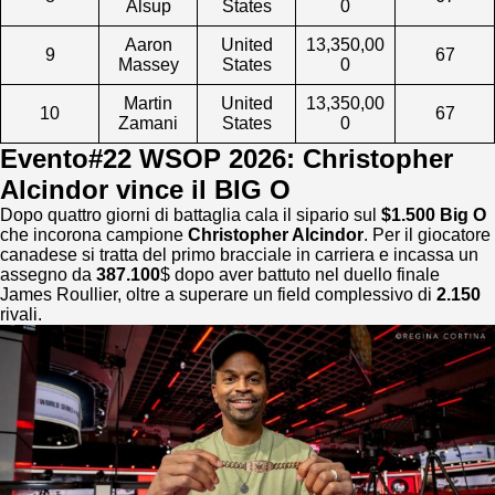
Alsup
States
0
Aaron
United
13,350,00
9
67
Massey
States
0
Martin
United
13,350,00
10
67
Zamani
States
0
Evento#22 WSOP 2026: Christopher
Alcindor vince il BIG O
Dopo quattro giorni di battaglia cala il sipario sul
$1.500 Big O
che incorona campione
Christopher Alcindor
. Per il giocatore
canadese si tratta del primo bracciale in carriera e incassa un
assegno da
387.100
$ dopo aver battuto nel duello finale
James Roullier, oltre a superare un field complessivo di
2.150
rivali.