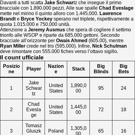
Davanti a tutti scatta
Jake Schwar
tz che insegue il primo
bracciale con 1.890.000 pezzi. Alle sue spalle
Chad Eveslage
mette nel mirino il quinto alloro con 1.445.000.
Lawrence
Brandt
e
Bryce Yockey
sperano nel triplete, rispettivamente a
quota 1.015.000 e 750.000 unità.
Attenzione a
Jeremy Ausmus
che spera di cogliere il settimo
trionfo alle WSOP e riparte da 685.000 gettoni. Secondo
bracciale all’orizzonte per
Owais Ahmed
(605.00), mentre
Ryan Miller
crede nel tris (595.000). Infine,
Nick Schulman
deve rimontare con 555.000 fiches verso l’ottavo sigillo.
Il count ufficiale
Posizio
Nazion
Big
Big
Player
Stack
ne
e
Blinds
Bets
Jake
United
1,890,0
1
Schwar
95
24
States
00
tz
Chad
United
1,445,0
2
Evesla
72
18
States
00
ge
Tomasz
1,305,0
3
Gluszk
Poland
65
16
00