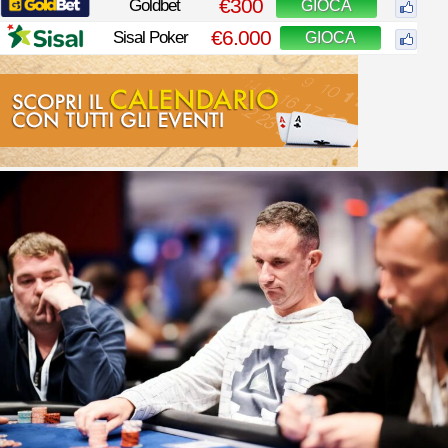
€300
Goldbet
GIOCA
€6.000
Sisal Poker
GIOCA