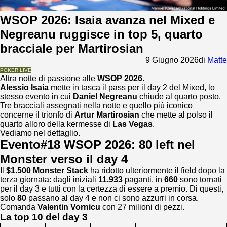
WSOP 2026: Isaia avanza nel Mixed e
Negreanu ruggisce in top 5, quarto
bracciale per Martirosian
9 Giugno 2026
di
Matte
POKER LIVE
Altra notte di passione alle
WSOP 2026
.
Alessio Isaia
mette in tasca il pass per il day 2 del Mixed, lo
stesso evento in cui
Daniel Negreanu
chiude al quarto posto.
Tre bracciali assegnati nella notte e quello più iconico
concerne il trionfo di
Artur Martirosian
che mette al polso il
quarto alloro della kermesse di
Las Vegas
.
Vediamo nel dettaglio.
Evento#18 WSOP 2026: 80 left nel
Monster verso il day 4
Il
$1.500 Monster Stack
ha ridotto ulteriormente il field dopo la
terza giornata: dagli iniziali
11.933
paganti, in
660
sono tornati
per il day 3 e tutti con la certezza di essere a premio. Di questi,
solo
80
passano al day 4 e non ci sono azzurri in corsa.
Comanda
Valentin Vornicu
con 27 milioni di pezzi.
La top 10 del day 3