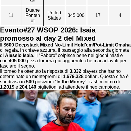
Duane
United
11
Fonten
345,000
17
4
States
ot
Evento#27 WSOP 2026: Isaia
promosso al day 2 del Mixed
Il
$600 Deepstack Mixed No-Limit Hold’em/Pot-Limit Omaha
ci regala, in chiave azzurra, il passaggio alla seconda giornata
di
Alessio Isaia
. Il “Fabbro” colpisce bene nei giochi misti e
con
405.000
pezzi tornerà più agguerrito che mai ai tavoli per
lasciare il segno.
Il torneo ha ottenuto la risposta di
3.332
players che hanno
determinato un montepremi di
1.679.328
dollari. Questa cifra è
suddivisa in
500
posizioni “
In the Money
“: cash minimo di
1.201$
e
204.140
bigliettoni ad attendere il neo campione.