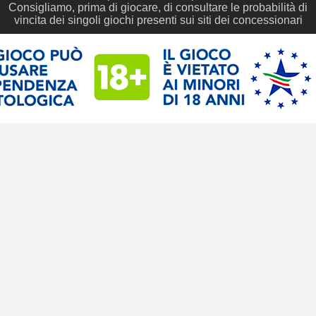
Consigliamo, prima di giocare, di consultare le probabilità di
vincita dei singoli giochi presenti sui siti dei concessionari