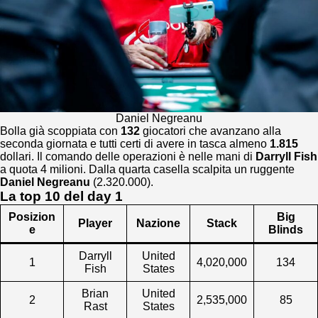
Daniel Negreanu
Bolla già scoppiata con
132
giocatori che avanzano alla
seconda giornata e tutti certi di avere in tasca almeno
1.815
dollari. Il comando delle operazioni è nelle mani di
Darryll Fish
a quota 4 milioni. Dalla quarta casella scalpita un ruggente
Daniel Negreanu
(2.320.000).
La top 10 del day 1
Posizion
Big
Player
Nazione
Stack
e
Blinds
Darryll
United
1
4,020,000
134
Fish
States
Brian
United
2
2,535,000
85
Rast
States