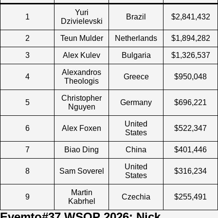
Yuri
1
Brazil
$2,841,432
Dzivielevski
2
Teun Mulder
Netherlands
$1,894,282
3
Alex Kulev
Bulgaria
$1,326,537
Alexandros
4
Greece
$950,048
Theologis
Christopher
5
Germany
$696,221
Nguyen
United
6
Alex Foxen
$522,347
States
7
Biao Ding
China
$401,446
United
8
Sam Soverel
$316,234
States
Martin
9
Czechia
$255,491
Kabrhel
Evemto#37 WSOP 2026: Nick