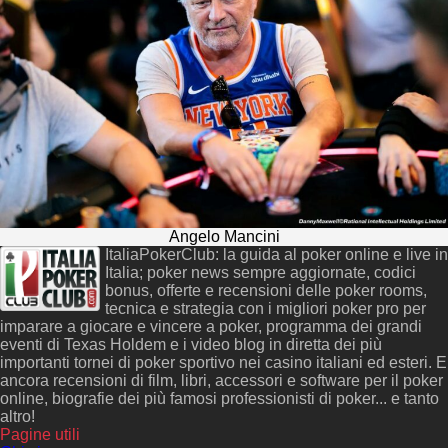
Angelo Mancini
ItaliaPokerClub: la guida al poker online e live in
Italia; poker news sempre aggiornate, codici
bonus, offerte e recensioni delle poker rooms,
tecnica e strategia con i migliori poker pro per
imparare a giocare e vincere a poker, programma dei grandi
eventi di Texas Holdem e i video blog in diretta dei più
importanti tornei di poker sportivo nei casino italiani ed esteri. E
ancora recensioni di film, libri, accessori e software per il poker
online, biografie dei più famosi professionisti di poker... e tanto
altro!
Pagine utili