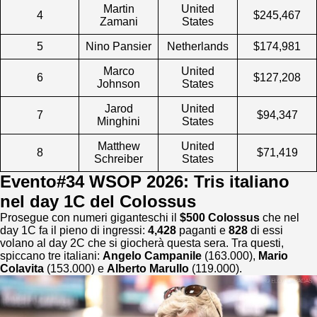
Martin
United
4
$245,467
Zamani
States
5
Nino Pansier
Netherlands
$174,981
Marco
United
6
$127,208
Johnson
States
Jarod
United
7
$94,347
Minghini
States
Matthew
United
8
$71,419
Schreiber
States
Evento#34 WSOP 2026: Tris italiano
nel day 1C del Colossus
Prosegue con numeri giganteschi il
$500 Colossus
che nel
day 1C fa il pieno di ingressi:
4,428
paganti e
828
di essi
volano al day 2C che si giocherà questa sera. Tra questi,
spiccano tre italiani:
Angelo Campanile
(163.000),
Mario
Colavita
(153.000) e
Alberto Marullo
(119.000).