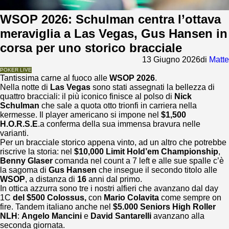
WSOP 2026: Schulman centra l’ottava
meraviglia a Las Vegas, Gus Hansen in
corsa per uno storico bracciale
13 Giugno 2026
di
Matte
POKER LIVE
Tantissima carne al fuoco alle
WSOP 2026
.
Nella notte di
Las Vegas
sono stati assegnati la bellezza di
quattro bracciali: il più iconico finisce al polso di
Nick
Schulman
che sale a quota otto trionfi in carriera nella
kermesse. Il player americano si impone nel
$1,500
H.O.R.S.E
.a conferma della sua immensa bravura nelle
varianti.
Per un bracciale storico appena vinto, ad un altro che potrebbe
riscrive la storia: nel
$10,000 Limit Hold’em Championship
,
Benny Glaser
comanda nel count a 7 left e alle sue spalle c’è
la sagoma di
Gus Hansen
che insegue il secondo titolo alle
WSOP
, a distanza di
16
anni dal primo.
In ottica azzurra sono tre i nostri alfieri che avanzano dal day
1C
del $500 Colossus,
con
Mario Colavita
come sempre on
fire. Tandem italiano anche nel
$5.000 Seniors High Roller
NLH
:
Angelo Mancini
e
David Santarelli
avanzano alla
seconda giornata.