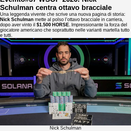
Schulman centra ottavo bracciale
Una leggenda vivente che scrive una nuova pagina di storia:
Nick Schulman
mette al polso l’ottavo bracciale in carriera,
dopo aver vinto il
$1.500 HORSE
. Impressionante la forza del
giocatore americano che soprattutto nelle varianti martella tutto
e tutti.
Nick Schulman