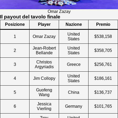
Omar Zazay
Il payout del tavolo finale
Posizione
Player
Nazione
Premio
United
1
Omar Zazay
$538,158
States
Jean-Robert
United
2
$358,705
Bellande
States
Christos
3
Greece
$256,761
Argyriadis
United
4
Jim Collopy
$186,161
States
Guofeng
5
China
$136,737
Wang
Jessica
6
Germany
$101,765
Vierling
Troy
United