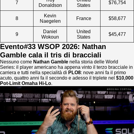
7
$76,754
Donaldson
States
Kevin
8
France
$58,677
Naegelen
Daniel
United
9
$45,477
Wokoun
States
Evento#33 WSOP 2026: Nathan
Gamble cala il tris di bracciali
Nessuno come
Nathan Gamble
nella storia delle World
Series: il player americano ha appena vinto il terzo bracciale in
carriera e tutti nella specialità di
PLO8
: nove anni fa il primo
acuto, quattro anni fa il secondo e adesso il triplete nel
$10,000
Pot-Limit Omaha Hi-Lo
.