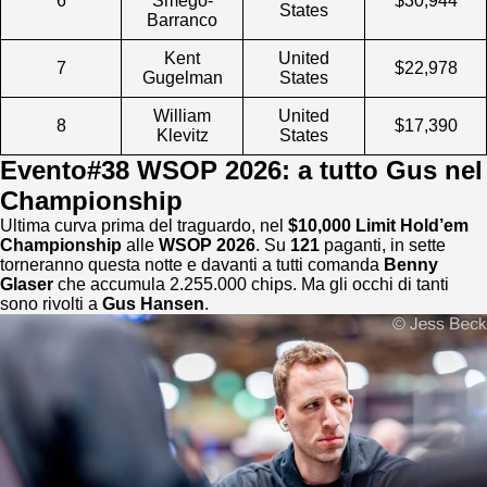
6
Smego-
$30,944
States
Barranco
Kent
United
7
$22,978
Gugelman
States
William
United
8
$17,390
Klevitz
States
Evento#38 WSOP 2026: a tutto Gus nel
Championship
Ultima curva prima del traguardo, nel
$10,000 Limit Hold’em
Championship
alle
WSOP 2026
. Su
121
paganti, in sette
torneranno questa notte e davanti a tutti comanda
Benny
Glaser
che accumula 2.255.000 chips. Ma gli occhi di tanti
sono rivolti a
Gus Hansen
.