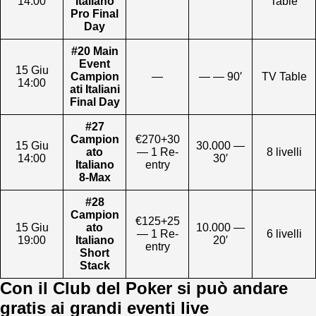
14:00
Italiano
Table
Pro Final
Day
#20 Main
Event
15 Giu
Campion
—
— — 90′
TV Table
14:00
ati Italiani
Final Day
#27
Campion
€270+30
15 Giu
30.000 —
ato
— 1 Re-
8 livelli
14:00
30′
Italiano
entry
8-Max
#28
Campion
€125+25
15 Giu
ato
10.000 —
— 1 Re-
6 livelli
19:00
Italiano
20′
entry
Short
Stack
Con il Club del Poker si può andare
gratis ai grandi eventi live