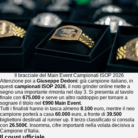
Il bracciale del Main Event Campionati ISOP 2026
Attenzione poi a
Giuseppe Dedoni
: già campione italiano, in
questi
campionati ISOP 2026
, il noto grinder online mette a
segno una importante rimonta nel day 3. Si presenta al tavolo
finale con
675.000
e serve un altro raddoppio per tornare a
sognare il titolo nel
€990 Main Event
.
Tutti i finalisti hanno in tasca almeno
8.100
euro, mentre il neo
campione porterà a casa
60.000
euro, a fronte di
39.500
bigliettoni destinati al runner up. Il terzo classificato si consola
con
26.500€
. Insomma, cifre importanti nella volata decisiva a
Campione d’Italia.
Il count ufficiale