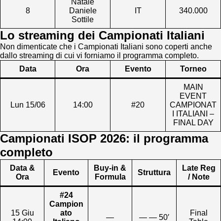
Natale
8
Daniele
IT
340.000
Sottile
Lo streaming dei Campionati Italiani
Non dimenticate che i Campionati Italiani sono coperti anche
dallo streaming di cui vi forniamo il programma completo.
Data
Ora
Evento
Torneo
MAIN
EVENT
Lun 15/06
14:00
#20
CAMPIONAT
I ITALIANI –
FINAL DAY
Campionati ISOP 2026: il programma
completo
Data &
Buy‑in &
Late Reg
Evento
Struttura
Ora
Formula
/ Note
#24
Campion
15 Giu
ato
Final
—
— — 50′