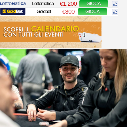
€1.200
Lottomatica
GIOCA
€300
Goldbet
GIOCA