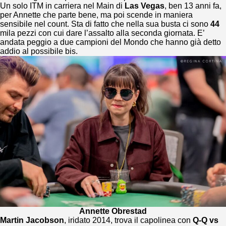
Un solo ITM in carriera nel Main di
Las Vegas
, ben 13 anni fa,
per Annette che parte bene, ma poi scende in maniera
sensibile nel count. Sta di fatto che nella sua busta ci sono
44
mila pezzi con cui dare l’assalto alla seconda giornata. E’
andata peggio a due campioni del Mondo che hanno già detto
addio al possibile bis.
Annette Obrestad
Martin Jacobson
, iridato 2014, trova il capolinea con
Q-Q vs