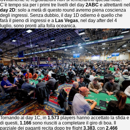
C’è tempo sia per i primi tre livelli del day
2ABC
e altrettanti nel
day 2D
: solo a metà di questo round avremo piena coscienza
degli ingressi. Senza dubbio, il day 1D odierno è quello che
farà il pieno di ingressi e a
Las Vegas
, nel day after del 4
luglio, sono pronti alla folla oceanica.
Tornando al day 1C, in
1.573
players hanno accettato la sfida e
di questi,
1.166
sono riusciti a completare il giro di boa. Il
parziale dei paganti recita dopo tre flight
3.383
, con
2.466