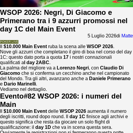
WSOP 2026: Negri, Di Giacomo e
Primerano tra i 9 azzurri promossi nel
day 1C del Main Event
5 Luglio 2026
di
Matte
POKER LIVE
Il
$10.000 Main Event
ruba la scena alle
WSOP 2026
.
Nove gli azzurri che completano il giro di boa nel corso del day
1C: questo dato porta a quota
17
i nostri connazionali
qualificati a
l day 2ABC
.
La palma del migliore va a
Lorenzo Negri
, con
Claudio Di
Giacomo
che si conferma un cecchino anche nel campionato
del Mondo. Tra gli altri, avanzano anche a
Daniele Primerano
e
Dario Marinelli
.
Vediamo nel dettaglio.
Evento#82 WSOP 2026: i numeri del
Main
Il
$10.000 Main Event
delle
WSOP 2026
aumenta il numero
degli iscritti, round dopo round. Il
day 1C
finisce agli archivi e
questo significa che resta da giocare un solo flight di
qualificazione: il
day 1D
che va in scena questa sera.
Ovviamente le registrazioni non si fermeranno questa notte.