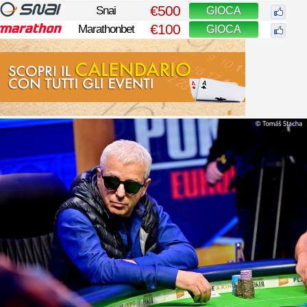
€500
Snai
GIOCA
€100
Marathonbet
GIOCA