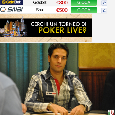
€300
Goldbet
GIOCA
€500
Snai
GIOCA