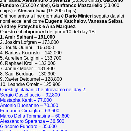
2 in salita
: Alessandro Speranza
(36.500 chips),
Giacomo
Fundaro
(35.600 chips),
Gianfranco Mazzariello
(33.000
chips) e
Alessio Isaia
(19.200 chips).
Chi non arriva a fine giornata è
Dario Minieri
seguito da altri
nomi eccellenti come
Eugene Katchalov, Vanessa Selbst,
Andrey Pateychuk e Ana Marquez
.
Questo è il
chipcount
dei primi 10 del day 1B:
1. Amir Salhani – 191.000
2. Joakim Lofgren – 173.000
3. Toufik Ouirini – 166.800
4. Bartosz Kocinski – 142.000
5. Aurelien Guiglini – 133.700
6. Raphael Kroll – 132.000
7. Jannik Moser – 131.400
8. Saul Berdugo – 130.900
9. Xavier Detournel – 128.800
10. Leandre Omeir – 125.900
Questi gli italiani che ritroviamo nel day 2:
Sergio Castelluccio – 92,800
Mustapha Kanit – 77.000
Antonio Buonanno – 70.300
Fernando Cimaglia – 63.600
Marco Della Tommasina – 60.600
Alessandro Speranza – 36.500
Giacomo Fundaro – 35.600