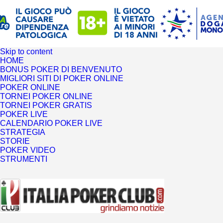
Skip to content
HOME
BONUS POKER DI BENVENUTO
MIGLIORI SITI DI POKER ONLINE
POKER ONLINE
TORNEI POKER ONLINE
TORNEI POKER GRATIS
POKER LIVE
CALENDARIO POKER LIVE
STRATEGIA
STORIE
POKER VIDEO
STRUMENTI