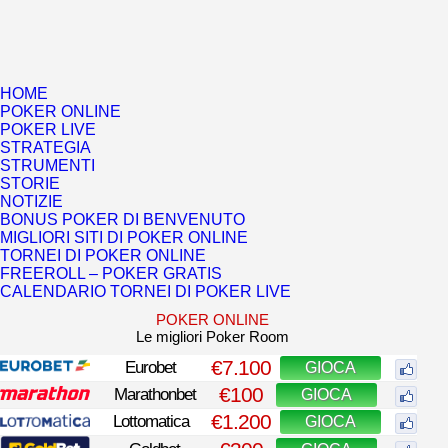
HOME
POKER ONLINE
POKER LIVE
STRATEGIA
STRUMENTI
STORIE
NOTIZIE
BONUS POKER DI BENVENUTO
MIGLIORI SITI DI POKER ONLINE
TORNEI DI POKER ONLINE
FREEROLL – POKER GRATIS
CALENDARIO TORNEI DI POKER LIVE
POKER ONLINE
Le migliori Poker Room
€7.100
Eurobet
GIOCA
€100
Marathonbet
GIOCA
€1.200
Lottomatica
GIOCA