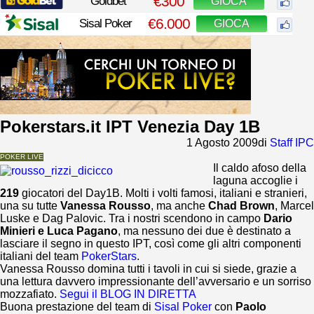
€300
Goldbet
GIOCA
€6.000
Sisal Poker
GIOCA
Pokerstars.it IPT Venezia Day 1B
1 Agosto 2009
di
Staff IPC
POKER LIVE
Il caldo afoso della
laguna accoglie i
219
giocatori del Day1B. Molti i volti famosi, italiani e stranieri,
una su tutte
Vanessa Rousso
, ma anche
Chad Brown
, Marcel
Luske e Dag Palovic. Tra i nostri scendono in campo
Dario
Minieri e Luca Pagano
, ma nessuno dei due è destinato a
lasciare il segno in questo IPT, così come gli altri componenti
italiani del team
PokerStars
.
Vanessa Rousso domina tutti i tavoli in cui si siede, grazie a
una lettura davvero impressionante dell’avversario e un sorriso
mozzafiato.
Segui il BLOG IN DIRETTA
Buona prestazione del team di
Sisal Poker
con
Paolo