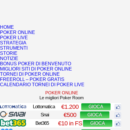
HOME
POKER ONLINE
POKER LIVE
STRATEGIA
STRUMENTI
STORIE
NOTIZIE
BONUS POKER DI BENVENUTO
MIGLIORI SITI DI POKER ONLINE
TORNEI DI POKER ONLINE
FREEROLL – POKER GRATIS
CALENDARIO TORNEI DI POKER LIVE
POKER ONLINE
Le migliori Poker Room
€1.200
Lottomatica
GIOCA
€500
Snai
GIOCA
€10 in FS
Bet365
GIOCA