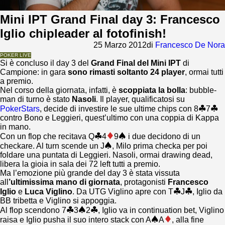
Mini IPT Grand Final day 3: Francesco
Iglio chipleader al fotofinish!
25 Marzo 2012
di
Francesco De Nora
POKER LIVE
Si è concluso il day 3 del
Grand Final del Mini IPT
di
Campione: in gara
sono rimasti soltanto 24 player
, ormai tutti
a premio.
Nel corso della giornata, infatti, è
scoppiata la bolla
: bubble-
man di turno è stato
Nasoli
. Il player, qualificatosi su
PokerStars
, decide di investire le sue ultime chips con 8
7
contro Bono e Leggieri, quest’ultimo con una coppia di Kappa
in mano.
Con un flop che recitava Q
4
9
i due decidono di un
checkare. Al turn scende un J
, Milo prima checka per poi
foldare una puntata di Leggieri. Nasoli, ormai drawing dead,
libera la gioia in sala dei 72 left tutti a premio.
Ma l’emozione più grande del day 3 è stata vissuta
all
’ultimissima mano di giornata
, protagonisti
Francesco
Iglio
e
Luca Viglino
. Da UTG Viglino apre con T
J
, Iglio da
BB tribetta e Viglino si appoggia.
Al flop scendono 7
3
2
, Iglio va in continuation bet, Viglino
raisa e Iglio pusha il suo intero stack con A
A
, alla fine