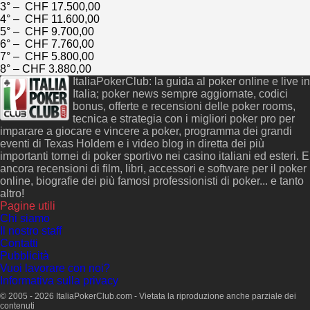
3° – CHF 17.500,00
4° – CHF 11.600,00
5° – CHF 9.700,00
6° – CHF 7.760,00
7° – CHF 5.800,00
8° – CHF 3.880,00
ItaliaPokerClub: la guida al poker online e live in
Italia; poker news sempre aggiornate, codici
bonus, offerte e recensioni delle poker rooms,
tecnica e strategia con i migliori poker pro per
imparare a giocare e vincere a poker, programma dei grandi
eventi di Texas Holdem e i video blog in diretta dei più
importanti tornei di poker sportivo nei casino italiani ed esteri. E
ancora recensioni di film, libri, accessori e software per il poker
online, biografie dei più famosi professionisti di poker... e tanto
altro!
Pagine utili
Chi siamo
Il nostro staff
Contatti
Pubblicità
Vuoi lavorare con noi?
Informativa sulla privacy
© 2005 - 2026 ItaliaPokerClub.com - Vietata la riproduzione anche parziale dei
contenuti