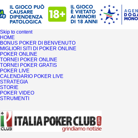
Skip to content
HOME
BONUS POKER DI BENVENUTO
MIGLIORI SITI DI POKER ONLINE
POKER ONLINE
TORNEI POKER ONLINE
TORNEI POKER GRATIS
POKER LIVE
CALENDARIO POKER LIVE
STRATEGIA
STORIE
POKER VIDEO
STRUMENTI