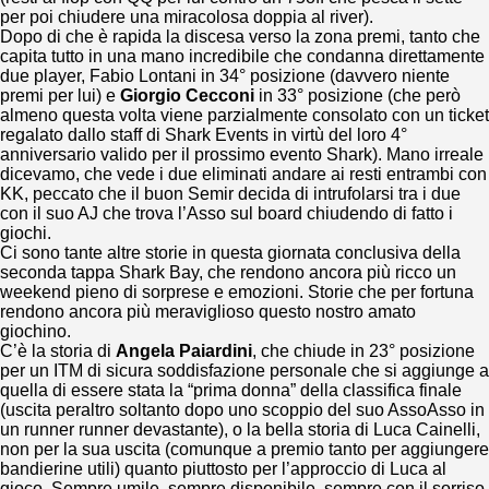
per poi chiudere una miracolosa doppia al river).
Dopo di che è rapida la discesa verso la zona premi, tanto che
capita tutto in una mano incredibile che condanna direttamente
due player, Fabio Lontani in 34° posizione (davvero niente
premi per lui) e
Giorgio Cecconi
in 33° posizione (che però
almeno questa volta viene parzialmente consolato con un ticket
regalato dallo staff di Shark Events in virtù del loro 4°
anniversario valido per il prossimo evento Shark). Mano irreale
dicevamo, che vede i due eliminati andare ai resti entrambi con
KK, peccato che il buon Semir decida di intrufolarsi tra i due
con il suo AJ che trova l’Asso sul board chiudendo di fatto i
giochi.
Ci sono tante altre storie in questa giornata conclusiva della
seconda tappa Shark Bay, che rendono ancora più ricco un
weekend pieno di sorprese e emozioni. Storie che per fortuna
rendono ancora più meraviglioso questo nostro amato
giochino.
C’è la storia di
Angela Paiardini
, che chiude in 23° posizione
per un ITM di sicura soddisfazione personale che si aggiunge a
quella di essere stata la “prima donna” della classifica finale
(uscita peraltro soltanto dopo uno scoppio del suo AssoAsso in
un runner runner devastante), o la bella storia di Luca Cainelli,
non per la sua uscita (comunque a premio tanto per aggiungere
bandierine utili) quanto piuttosto per l’approccio di Luca al
gioco. Sempre umile, sempre disponibile, sempre con il sorriso