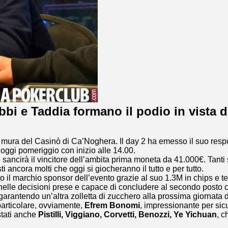
bi e Taddia formano il podio in vista de
e mura del Casinò di Ca’Noghera. Il day 2 ha emesso il suo resp
 oggi pomeriggio con inizio alle 14.00.
sancirà il vincitore dell’ambita prima moneta da 41.000€. Tanti s
 ancora molti che oggi si giocheranno il tutto e per tutto.
lto il marchio sponsor dell’evento grazie al suo 1.3M in chips e te
etto nelle decisioni prese e capace di concludere al secondo post
 garantendo un’altra zolletta di zucchero alla prossima giornata d
 particolare, ovviamente,
Efrem Bonomi
, impressionante per sicu
stati anche
Pistilli, Viggiano, Corvetti, Benozzi, Ye Yichuan
, c