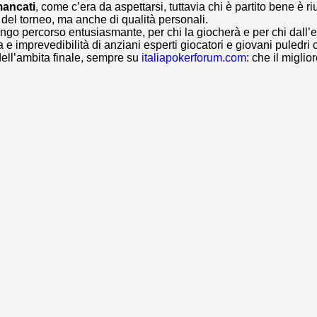
mancati
, come c’era da aspettarsi, tuttavia chi è partito bene è r
a del torneo, ma anche di qualità personali.
ungo percorso entusiasmante, per chi la giocherà e per chi dall’e
 e imprevedibilità di anziani esperti giocatori e giovani puledri 
 dell’ambita finale, sempre su
italiapokerforum.com
: che il migli