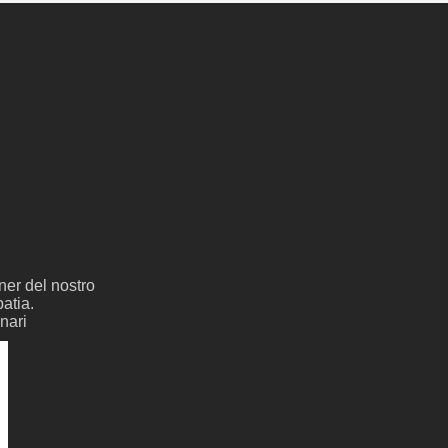
ner del nostro
atia.
nari