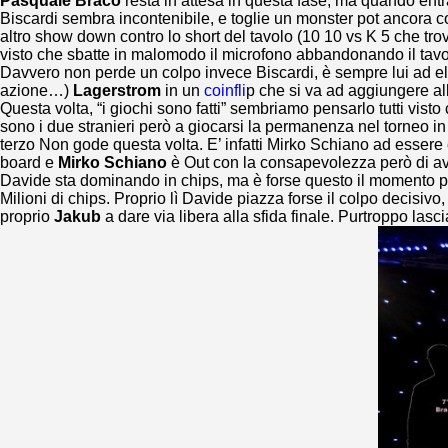
Pasquale Braco
resta in attesa in questa fase, ma quando entr
Biscardi sembra incontenibile, e toglie un monster pot ancora c
altro show down contro lo short del tavolo (10 10 vs K 5 che t
visto che sbatte in malomodo il microfono abbandonando il tavo
Davvero non perde un colpo invece Biscardi, è sempre lui ad elim
azione…)
Lagerstrom
in un
coinfli
p che si va ad aggiungere all
Questa volta, “i giochi sono fatti” sembriamo pensarlo tutti vist
sono i due stranieri però a giocarsi la permanenza nel torneo in 
terzo Non gode questa volta. E’ infatti Mirko Schiano ad esser
board e
Mirko Schiano
è Out con la consapevolezza però di ave
Davide sta dominando in chips, ma è forse questo il momento più 
Milioni di chips. Proprio lì Davide piazza forse il colpo decisi
proprio
Jakub
a dare via libera alla sfida finale. Purtroppo lasc