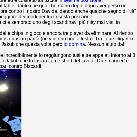
e ed è costretto all’uscita in
settima posizione
.
nal table. Tanto che qualche mano dopo, dopo aver perso un
re contro il nostro Davide, dando anche qualche segno di “tilt”
ggiore dei modi per lui in sesta posizione.
i è sembrato uno degli scandinavi più nitty mai visti in
elle chips in gioco e ancora tre player da eliminare. Al rientro
quasi in parità (ne vincono uno a testa). Tra i due litiganti il
co Jakub che questa volta però
lo domina
. Nessun aiuto dal
 incredibilmente lo raggiungono tutti e tre appaiati intorno ai 3
lacco Jakub che lo lascia come short del tavolo. Due mani ed è
pari contro Biscardi.