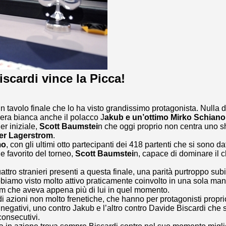
scardi vince la Picca!
n tavolo finale che lo ha visto grandissimo protagonista. Nulla d
era bianca anche il polacco J
akub e un’ottimo Mirko Schiano
er iniziale,
Scott Baumstei
n che oggi proprio non centra uno 
er Lagerstrom
.
mo
, con gli ultimi otto partecipanti dei 418 partenti che si sono da
e favorito del torneo,
Scott Baumstei
n, capace di dominare il ch
 quattro stranieri presenti a questa finale, una parità purtroppo su
amo visto molto attivo praticamente coinvolto in una sola mano
rom che aveva appena più di lui in quel momento.
di azioni non molto frenetiche, che hanno per protagonisti propri
gativi, uno contro Jakub e l’altro contro Davide Biscardi che sco
consecutivi.