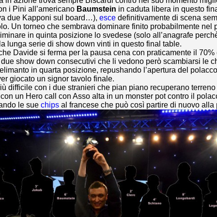
a in azione trova sempre Biscardi contro nel suo momento miglior
on i Pini all’americano
Baumstein
in caduta libera in questo fi
rova due Kapponi sul board…),
esce
definitivamente di scena semp
lo. Un torneo che sembrava dominare finito probabilmente nel pe
inare in quinta posizione lo svedese (solo all’anagrafe perchè c
a lunga serie di show down vinti in questo final table.
o che Davide si ferma per la pausa cena con praticamente il 70% d
due show down consecutivi che li vedono però scambiarsi le chips 
e elimanto in quarta posizione, repushando l’apertura del polac
r giocato un signor tavolo finale.
difficile con i due stranieri che pian piano recuperano terreno e
vo, con un Hero call con Asso alta in un monster pot contro il po
iando le sue
chips
al francese che può così partire di nuovo alla 