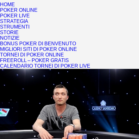
HOME
POKER ONLINE
POKER LIVE
STRATEGIA
STRUMENTI
STORIE
NOTIZIE
BONUS POKER DI BENVENUTO
MIGLIORI SITI DI POKER ONLINE
TORNEI DI POKER ONLINE
FREEROLL – POKER GRATIS
CALENDARIO TORNEI DI POKER LIVE