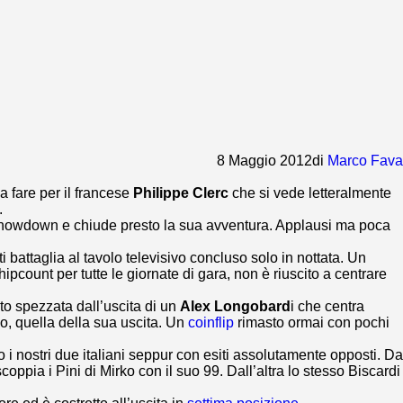
8 Maggio 2012
di
Marco Fava
a fare per il francese
Philippe Clerc
che si vede letteralmente
.
showdown e chiude presto la sua avventura. Applausi ma poca
ti battaglia al tavolo televisivo concluso solo in nottata. Un
ipcount per tutte le giornate di gara, non è riuscito a centrare
bito spezzata dall’uscita di un
Alex Longobard
i che centra
, quella della sua uscita. Un
coinflip
rimasto ormai con pochi
o i nostri due italiani seppur con esiti assolutamente opposti. Da
ppia i Pini di Mirko con il suo 99. Dall’altra lo stesso Biscardi